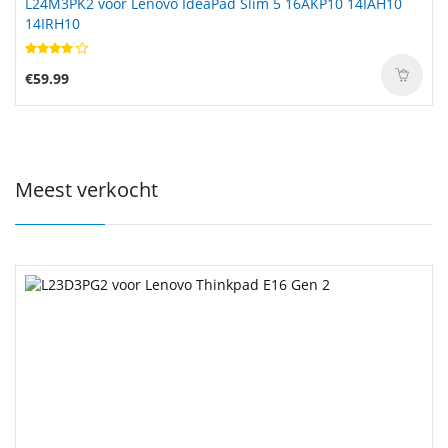
L24M3PK2 voor Lenovo IdeaPad Slim 5 16AKP10 14IAH10
14IRH10
€59.99
Meest verkocht