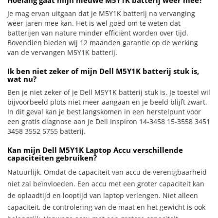
Hoelang gaat mijn nieuwe M5Y1K batterij weer mee?
Je mag ervan uitgaan dat je M5Y1K batterij na vervanging
weer jaren mee kan. Het is wel goed om te weten dat
batterijen van nature minder efficiënt worden over tijd.
Bovendien bieden wij 12 maanden garantie op de werking
van de vervangen M5Y1K batterij.
Ik ben niet zeker of mijn Dell M5Y1K batterij stuk is,
wat nu?
Ben je niet zeker of je Dell M5Y1K batterij stuk is. Je toestel wil
bijvoorbeeld plots niet meer aangaan en je beeld blijft zwart.
In dit geval kan je best langskomen in een herstelpunt voor
een gratis diagnose aan je Dell Inspiron 14-3458 15-3558 3451
3458 3552 5755 batterij.
Kan mijn Dell M5Y1K Laptop Accu verschillende
capaciteiten gebruiken?
Natuurlijk. Omdat de capaciteit van accu de verenigbaarheid
niet zal beïnvloeden. Een accu met een groter capaciteit kan
de oplaadtijd en looptijd van laptop verlengen. Niet alleen
capaciteit, de controlering van de maat en het gewicht is ook