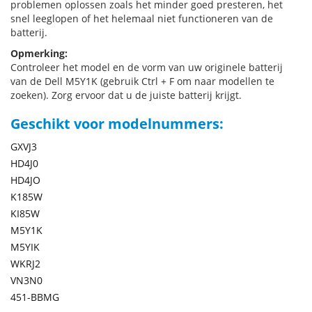
problemen oplossen zoals het minder goed presteren, het
snel leeglopen of het helemaal niet functioneren van de
batterij.
Opmerking:
Controleer het model en de vorm van uw originele batterij
van de Dell M5Y1K (gebruik Ctrl + F om naar modellen te
zoeken). Zorg ervoor dat u de juiste batterij krijgt.
Geschikt voor modelnummers:
GXVJ3
HD4J0
HD4JO
K185W
KI85W
M5Y1K
M5YIK
WKRJ2
VN3N0
451-BBMG