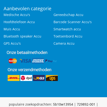
Aanbevolen categorie
Medische Accu's
Gereedschap Accu
Hoofdtelefoon Accu
Barcode Scanner Accu's
Muis Accu
Smartwatch accu
Bluetooth speaker Accu
Toetsenbord Accu
GPS Accu's
Camera Accu
populaire zoekopdrachten:
5b10w13954
|
729892-001
|