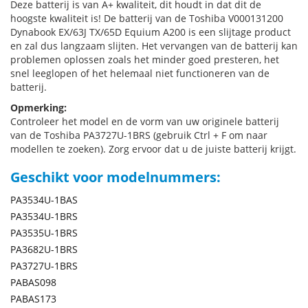
Deze batterij is van A+ kwaliteit, dit houdt in dat dit de
hoogste kwaliteit is! De batterij van de Toshiba V000131200
Dynabook EX/63J TX/65D Equium A200 is een slijtage product
en zal dus langzaam slijten. Het vervangen van de batterij kan
problemen oplossen zoals het minder goed presteren, het
snel leeglopen of het helemaal niet functioneren van de
batterij.
Opmerking:
Controleer het model en de vorm van uw originele batterij
van de Toshiba PA3727U-1BRS (gebruik Ctrl + F om naar
modellen te zoeken). Zorg ervoor dat u de juiste batterij krijgt.
Geschikt voor modelnummers:
PA3534U-1BAS
PA3534U-1BRS
PA3535U-1BRS
PA3682U-1BRS
PA3727U-1BRS
PABAS098
PABAS173