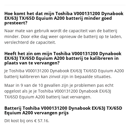
Hoe komt het dat mijn Toshiba V000131200 Dynabook
EX/63J TX/65D Equium A200 batterij minder goed
presteert?
Naar mate van gebruik wordt de capaciteit van de batterij
minder. Door elke dag weer opnieuw de batterij op te laden,
verslechterd de capaciteit.
Heeft het zin om mijn Toshiba V000131200 Dynabook
EX/63J TX/65D Equium A200 batterij te kalibreren in
plaats van te vervangen?
Je Toshiba V000131200 Dynabook EX/63J TX/65D Equium A200
batterij kalibreren kan zinvol zijn in bepaalde situaties.
Maar in 9 van de 10 gevallen zijn je problemen pas echt
opgelost als je je Toshiba V000131200 Dynabook EX/63J
TX/65D Equium A200 batterij laat vervangen.
Batterij Toshiba V000131200 Dynabook EX/63J TX/65D
Equium A200 vervangen prijs
Dit kost bij ons € 57.16.