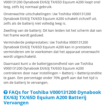
V000131200 Dynabook EX/63J TX/65D Equium A200 loopt snel
leeg, zelfs bij normaal gebruik.
Onverwachte uitschakelingen: Uw Toshiba V000131200
Dynabook EX/63J TX/65D Equium A200 schakelt zichzelf uit,
zelfs als de batterij niet volledig leeg is.
Zwelling van de batterij: Dit kan leiden tot het scherm dat van
het frame wordt geduwd.
Verminderde piekprestaties: Uw Toshiba V000131200
Dynabook EX/63J TX/65D Equium A200 kan in prestaties
verminderen om te voorkomen dat het apparaat onverwacht
wordt uitgeschakeld.
Daarnaast kunt u de batterijgezondheid van uw Toshiba
V000131200 Dynabook EX/63J TX/65D Equium A200
controleren door naar Instellingen > Batterij > Batterijconditie
te gaan. Een percentage onder 70% geeft aan dat het tijd is
om de batterij te vervangen.
FAQs for Toshiba V000131200 Dynabook
EX/63J TX/65D Equium A200 Batterij
Vervangen