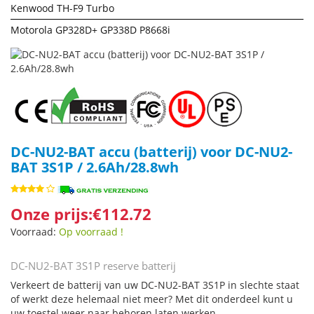
Kenwood TH-F9 Turbo
Motorola GP328D+ GP338D P8668i
DC-NU2-BAT accu (batterij) voor DC-NU2-
BAT 3S1P / 2.6Ah/28.8wh
Onze prijs:€112.72
Voorraad:
Op voorraad !
DC-NU2-BAT 3S1P reserve batterij
Verkeert de batterij van uw DC-NU2-BAT 3S1P in slechte staat
of werkt deze helemaal niet meer? Met dit onderdeel kunt u
uw toestel weer naar behoren laten werken.