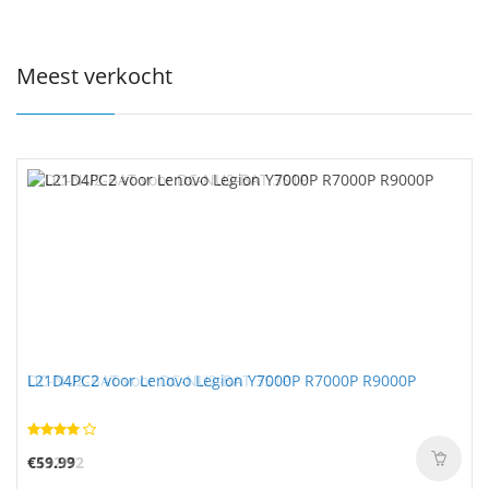
Meest verkocht
DC-NU2-BAT voor DC-NU2-BAT 3S1P
L21D4PC2 voor Lenovo Legion Y7000P R7000P R9000P
€112.72
€59.99