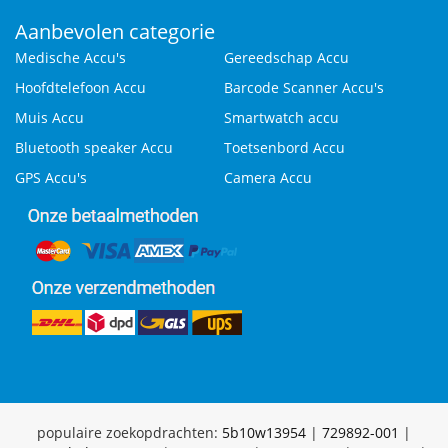
Aanbevolen categorie
Medische Accu's
Gereedschap Accu
Hoofdtelefoon Accu
Barcode Scanner Accu's
Muis Accu
Smartwatch accu
Bluetooth speaker Accu
Toetsenbord Accu
GPS Accu's
Camera Accu
populaire zoekopdrachten:
5b10w13954
|
729892-001
|