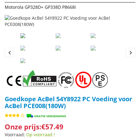
Motorola GP328D+ GP338D P8668i
Previous
Next
Goedkope AcBel 54Y8922 PC Voeding voor
AcBel PCE008(180W)
Onze prijs:€57.49
Voorraad:
Op voorraad !