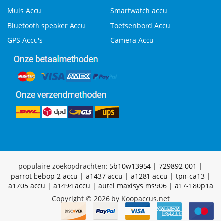
Muis Accu
Smartwatch accu
Bluetooth speaker Accu
Toetsenbord Accu
GPS Accu's
Camera Accu
populaire zoekopdrachten:
5b10w13954
|
729892-001
|
parrot bebop 2 accu
|
a1437 accu
|
a1281 accu
|
tpn-ca13
|
a1705 accu
|
a1494 accu
|
autel maxisys ms906
|
a17-180p1a
Copyright © 2026 by Koopaccus.net