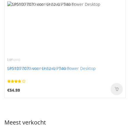
HP
Lenovo
L80890-003 voor HP Z2 G5 Tower
5P51D77070 voor Lenovo P340 Tower Desktop
€86.99
€54.88
Meest verkocht