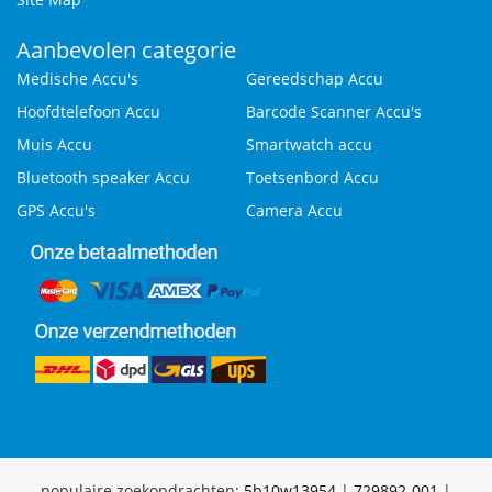
Aanbevolen categorie
Medische Accu's
Gereedschap Accu
Hoofdtelefoon Accu
Barcode Scanner Accu's
Muis Accu
Smartwatch accu
Bluetooth speaker Accu
Toetsenbord Accu
GPS Accu's
Camera Accu
populaire zoekopdrachten:
5b10w13954
|
729892-001
|