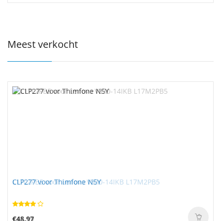
Meest verkocht
L17L2PB5 voor Lenovo V330-14IKB L17M2PB5
CLP277 voor Thimfone N5Y
€45.99
€48.97