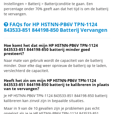
Instellingen > Batterij > Batterijconditie te gaan. Een
percentage onder 70% geeft aan dat het tijd is om de batterij
te vervangen.
FAQs for HP HSTNN-PB6V TPN-1124
843533-851 844198-850 Batterij Vervangen
Hoe komt het dat mijn HP HSTNN-PB6V TPN-1124
843533-851 844198-850 batterij minder goed
presteert?
Naar mate van gebruik wordt de capaciteit van de batterij
minder. Door elke dag weer opnieuw de batterij op te laden,
verslechterd de capaciteit.
Heeft het zin om mijn HP HSTNN-PB6V TPN-1124
843533-851 844198-850 batterij te kalibreren in plaats
van te vervangen?
Je HP HSTNN-PB6V TPN-1124 843533-851 844198-850 batterij
kalibreren kan zinvol zijn in bepaalde situaties.
Maar in 9 van de 10 gevallen zijn je problemen pas echt
opgelost als je je HP HSTNN-PB6V TPN-1124 843533-851