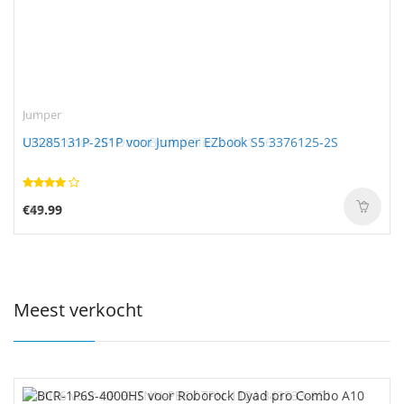
HP
Jumper
CI04XL voor HP OmniBook X Flip 2-IN-1 16
U3285131P-2S1P voor Jumper EZbook S5 3376125-2S
€57.99
€49.99
Meest verkocht