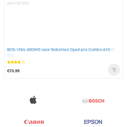
MI06 voor HP HSTNN-PB6V TPN-1124 843533-851 844198-
BCR-1P6S-4000HS voor Roborock Dyad pro Combo A10
850
€64.00
€73.99