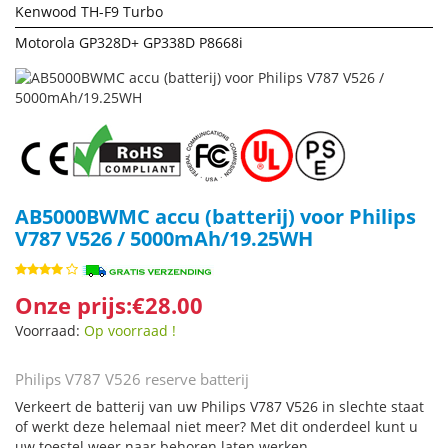
Kenwood TH-F9 Turbo
Motorola GP328D+ GP338D P8668i
AB5000BWMC accu (batterij) voor Philips
V787 V526 / 5000mAh/19.25WH
Onze prijs:€28.00
Voorraad:
Op voorraad !
Philips V787 V526 reserve batterij
Verkeert de batterij van uw Philips V787 V526 in slechte staat
of werkt deze helemaal niet meer? Met dit onderdeel kunt u
uw toestel weer naar behoren laten werken.