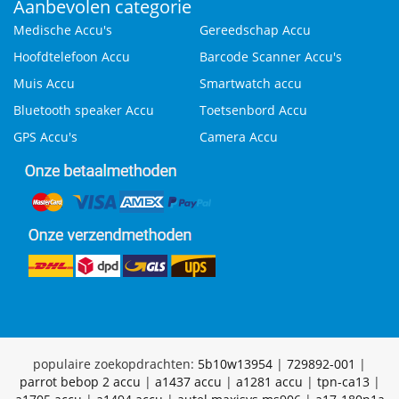
Aanbevolen categorie
Medische Accu's
Gereedschap Accu
Hoofdtelefoon Accu
Barcode Scanner Accu's
Muis Accu
Smartwatch accu
Bluetooth speaker Accu
Toetsenbord Accu
GPS Accu's
Camera Accu
populaire zoekopdrachten:
5b10w13954
|
729892-001
|
parrot bebop 2 accu
|
a1437 accu
|
a1281 accu
|
tpn-ca13
|