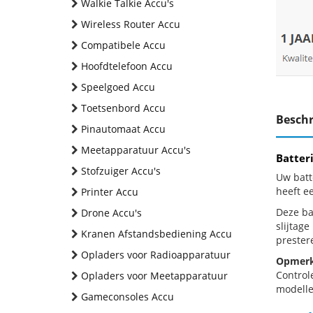
Walkie Talkie Accu's
Wireless Router Accu
Compatibele Accu
Hoofdtelefoon Accu
Speelgoed Accu
Toetsenbord Accu
Beschr
Pinautomaat Accu
Meetapparatuur Accu's
Batter
Stofzuiger Accu's
Uw batt
heeft e
Printer Accu
Deze bat
Drone Accu's
slijtag
Kranen Afstandsbediening Accu
prestere
Opladers voor Radioapparatuur
Opmerk
Control
Opladers voor Meetapparatuur
modellen
Gameconsoles Accu