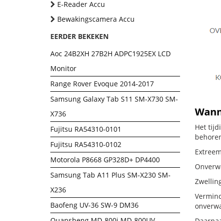
E-Reader Accu
Bewakingscamera Accu
EERDER BEKEKEN
Aoc 24B2XH 27B2H ADPC1925EX LCD
Monitor
Range Rover Evoque 2014-2017
Samsung Galaxy Tab S11 SM-X730 SM-
Wanne
X736
Het tij
Fujitsu RA54310-0101
behoren
Fujitsu RA54310-0102
Extreem 
Motorola P8668 GP328D+ DP4400
Onverwac
Samsung Tab A11 Plus SM-X230 SM-
Zwellin
X236
Vermind
Baofeng UV-36 SW-9 DM36
onverwa
Quansheng MD-800i MD-800UV
Daarnaa