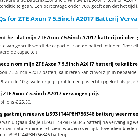
conditie te gaan. Een percentage onder 70% geeft aan dat het tijd i
s for ZTE Axon 7 5.5inch A2017 Batterij Verv
mt het dat mijn ZTE Axon 7 5.5inch A2017 batterij minder 
te van gebruik wordt de capaciteit van de batterij minder. Door el
terd de capaciteit.
et zin om mijn ZTE Axon 7 5.5inch A2017 batterij te kalibr
xon 7 5.5inch A2017 batterij kalibreren kan zinvol zijn in bepaalde 
9 van de 10 gevallen zijn je problemen pas echt opgelost als je je 
ij ZTE Axon 7 5.5inch A2017 vervangen prijs
 bij ons € 25.50.
g gaat mijn nieuwe Li3931T44P8H756346 batterij weer mee
ervan uitgaan dat je Li3931T44P8H756346 batterij na vervanging we
jen van nature minder efficiënt worden over tijd. Bovendien biede
en Li3931T44P8H756346 batterij.