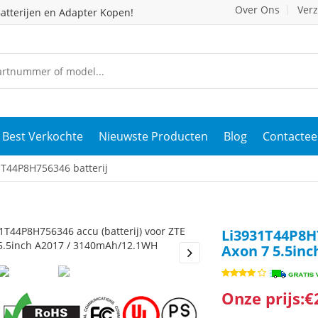
Over Ons
Ver
atterijen en Adapter Kopen!
Best Verkochte
Nieuwste Producten
Blog
Contactee
T44P8H756346 batterij
Li3931T44P8H7
Axon 7 5.5in
s
Next
Onze prijs:€