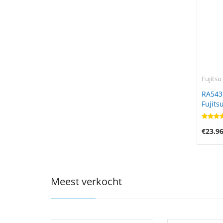
Fujitsu
RA543
Fujits
€23.9
Meest verkocht