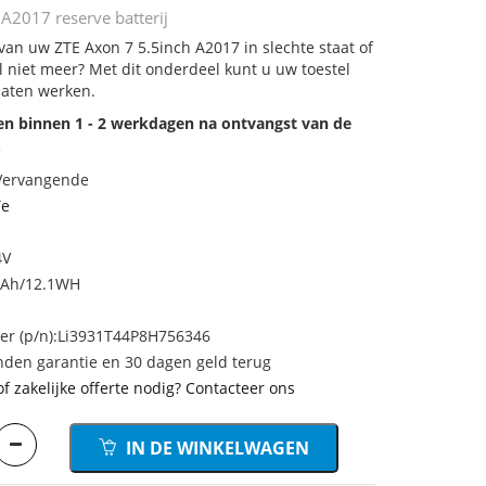
A2017 reserve batterij
 van uw ZTE Axon 7 5.5inch A2017 in slechte staat of
 niet meer? Met dit onderdeel kunt u uw toestel
laten werken.
den binnen 1 - 2 werkdagen na ontvangst van de
.
 Vervangende
Te
4V
mAh/12.1WH
r (p/n):Li3931T44P8H756346
den garantie en 30 dagen geld terug
of zakelijke offerte nodig? Contacteer ons
IN DE WINKELWAGEN