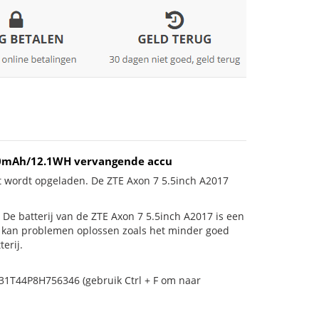
140mAh/12.1WH vervangende accu
et wordt opgeladen. De ZTE Axon 7 5.5inch A2017
is! De batterij van de ZTE Axon 7 5.5inch A2017 is een
ij kan problemen oplossen zoals het minder goed
erij.
931T44P8H756346 (gebruik Ctrl + F om naar