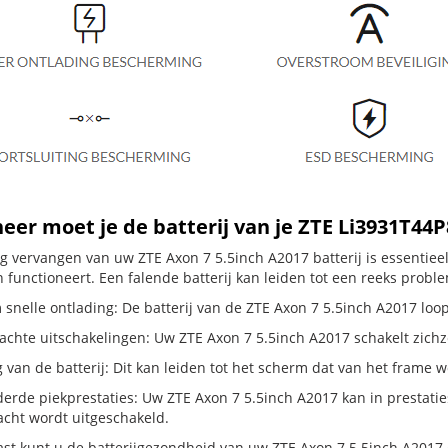
er moet je de batterij van je ZTE Li3931T44
dig vervangen van uw ZTE Axon 7 5.5inch A2017 batterij is essentie
 functioneert. Een falende batterij kan leiden tot een reeks probl
snelle ontlading: De batterij van de ZTE Axon 7 5.5inch A2017 loopt
hte uitschakelingen: Uw ZTE Axon 7 5.5inch A2017 schakelt zichzelf u
g van de batterij: Dit kan leiden tot het scherm dat van het frame
erde piekprestaties: Uw ZTE Axon 7 5.5inch A2017 kan in prestat
cht wordt uitgeschakeld.
st kunt u de batterijgezondheid van uw ZTE Axon 7 5.5inch A2017 co