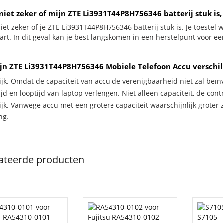
niet zeker of mijn ZTE Li3931T44P8H756346 batterij stuk is,
iet zeker of je ZTE Li3931T44P8H756346 batterij stuk is. Je toestel
wart. In dit geval kan je best langskomen in een herstelpunt voor e
jn ZTE Li3931T44P8H756346 Mobiele Telefoon Accu verschil
ijk. Omdat de capaciteit van accu de verenigbaarheid niet zal beïn
jd en looptijd van laptop verlengen. Niet alleen capaciteit, de con
ijk. Vanwege accu met een grotere capaciteit waarschijnlijk groter 
ng.
ateerde producten