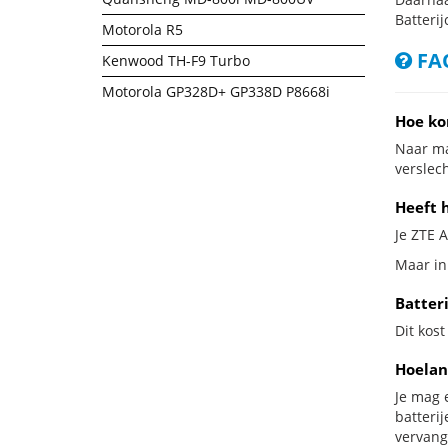
Batterij
Motorola R5
FAQ
Kenwood TH-F9 Turbo
Motorola GP328D+ GP338D P8668i
Hoe ko
Naar ma
verslech
Heeft h
Je ZTE A
Maar in 
Batter
Dit kost
Hoelan
Je mag 
batteri
vervang