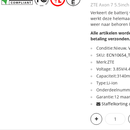
ZTE Axon 7 5.5inch 
Verkeert de batterij
werkt deze helemaal
weer naar behoren 
Alle artikelen wor
betaling verzonden
Conditie:Nieuw,
SKU:
ECN10654_
Merk:ZTE
Voltage: 3.85V/4.
Capaciteit:3140
Type:Li-ion
Onderdeelnumme
Garantie:12 maan
Staffelkorting 