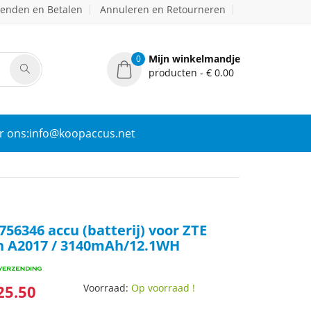
zenden en Betalen
Annuleren en Retourneren
Mijn winkelmandje
0
producten - € 0.00
r ons:info@koopaccus.net
56346 accu (batterij) voor ZTE
ch A2017 / 3140mAh/12.1WH
25.50
Voorraad:
Op voorraad !