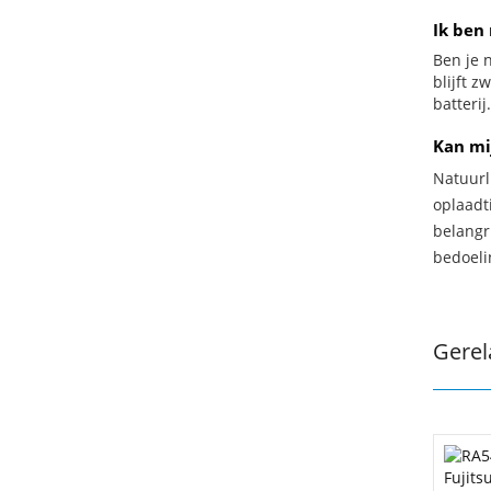
Ik ben 
Ben je n
blijft z
batterij.
Kan mi
Natuurl
oplaadti
belangr
bedoeli
Gerel