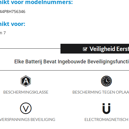
hikt voor modelnummers:
T44P8H756346
ikt voor:
n 7