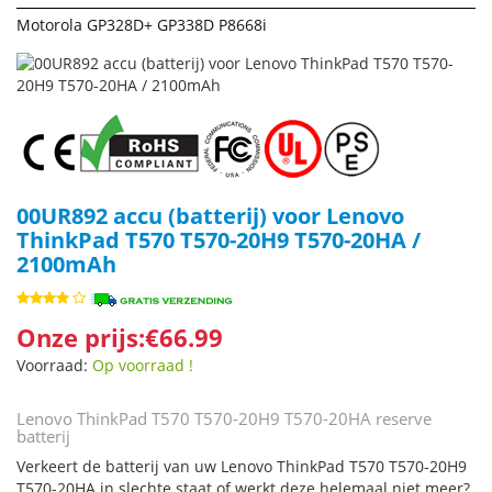
Motorola GP328D+ GP338D P8668i
00UR892 accu (batterij) voor Lenovo
ThinkPad T570 T570-20H9 T570-20HA /
2100mAh
Onze prijs:€66.99
Voorraad:
Op voorraad !
Lenovo ThinkPad T570 T570-20H9 T570-20HA reserve
batterij
Verkeert de batterij van uw Lenovo ThinkPad T570 T570-20H9
T570-20HA in slechte staat of werkt deze helemaal niet meer?