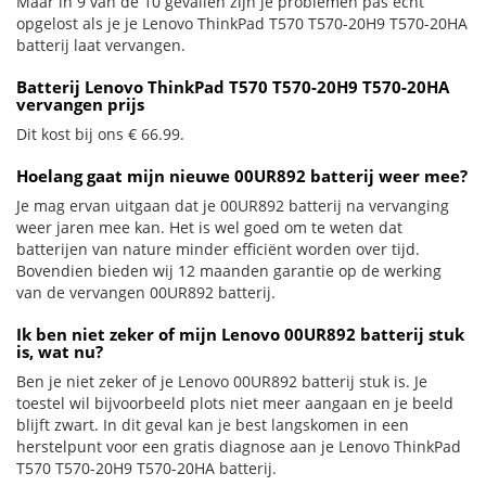
Maar in 9 van de 10 gevallen zijn je problemen pas echt
opgelost als je je Lenovo ThinkPad T570 T570-20H9 T570-20HA
batterij laat vervangen.
Batterij Lenovo ThinkPad T570 T570-20H9 T570-20HA
vervangen prijs
Dit kost bij ons € 66.99.
Hoelang gaat mijn nieuwe 00UR892 batterij weer mee?
Je mag ervan uitgaan dat je 00UR892 batterij na vervanging
weer jaren mee kan. Het is wel goed om te weten dat
batterijen van nature minder efficiënt worden over tijd.
Bovendien bieden wij 12 maanden garantie op de werking
van de vervangen 00UR892 batterij.
Ik ben niet zeker of mijn Lenovo 00UR892 batterij stuk
is, wat nu?
Ben je niet zeker of je Lenovo 00UR892 batterij stuk is. Je
toestel wil bijvoorbeeld plots niet meer aangaan en je beeld
blijft zwart. In dit geval kan je best langskomen in een
herstelpunt voor een gratis diagnose aan je Lenovo ThinkPad
T570 T570-20H9 T570-20HA batterij.