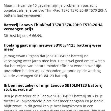
Maar in 9 van de 10 gevallen zijn je problemen pas echt
opgelost als je je Lenovo ThinkPad T570 T570-20H9 T570-20HA
batterij laat vervangen.
Batterij Lenovo ThinkPad T570 T570-20H9 T570-20HA
vervangen prijs
Dit kost bij ons € 66.99.
Hoelang gaat mijn nieuwe SB10L84123 batterij weer
mee?
Je mag ervan uitgaan dat je SB10L84123 batterij na
vervanging weer jaren mee kan. Het is wel goed om te weten
dat batterijen van nature minder efficiënt worden over tijd.
Bovendien bieden wij 12 maanden garantie op de werking
van de vervangen SB10L84123 batterij.
Ik ben niet zeker of mijn Lenovo SB10L84123 batterij
stuk is, wat nu?
Ben je niet zeker of je Lenovo SB10L84123 batterij stuk is. Je
toestel wil bijvoorbeeld plots niet meer aangaan en je beeld
blijft zwart. In dit geval kan je best langskomen in een
herstelpunt voor een gratis diagnose aan je Lenovo ThinkPad