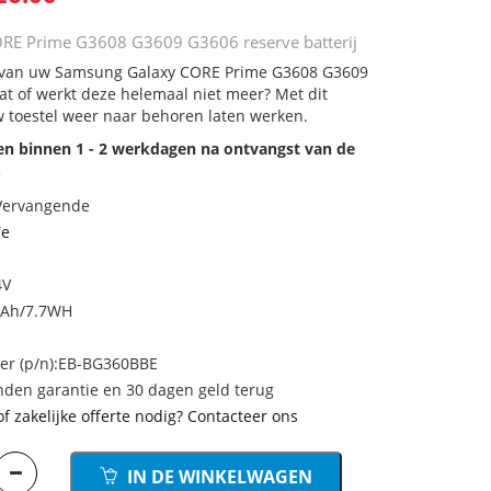
RE Prime G3608 G3609 G3606 reserve batterij
ij van uw Samsung Galaxy CORE Prime G3608 G3609
aat of werkt deze helemaal niet meer? Met dit
 toestel weer naar behoren laten werken.
den binnen 1 - 2 werkdagen na ontvangst van de
.
 Vervangende
Te
4V
mAh/7.7WH
r (p/n):EB-BG360BBE
den garantie en 30 dagen geld terug
of zakelijke offerte nodig? Contacteer ons
IN DE WINKELWAGEN