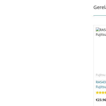
Gerel
Fujitsu
RA543
Fujits
€23.9