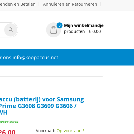
zenden en Betalen
Annuleren en Retourneren
Mijn winkelmandje
0
producten - € 0.00
r ons:info@koopaccus.net
ccu (batterij) voor Samsung
Prime G3608 G3609 G3606 /
7WH
26.00
Voorraad:
Op voorraad !