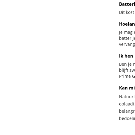
Batter
Dit kost
Hoelan
Je mag 
batteri
vervang
Ik ben
Ben je n
blijft 
Prime G
Kan mi
Natuurl
oplaadti
belangr
bedoeli