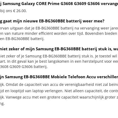
ij Samsung Galaxy CORE Prime G3608 G3609 G3606 vervange
 bij ons € 26.00.
g gaat mijn nieuwe EB-BG360BBE batterij weer mee?
ervan uitgaan dat je EB-BG360BBE batterij na vervanging weer jare
jen van nature minder efficiënt worden over tijd. Bovendien biede
en EB-BG360BBE batterij.
 niet zeker of mijn Samsung EB-BG360BBE batterij stuk is, w
iet zeker of je Samsung EB-BG360BBE batterij stuk is. Je toestel wi
zwart. In dit geval kan je best langskomen in een herstelpunt voor
3608 G3609 G3606 batterij.
jn Samsung EB-BG360BBE Mobiele Telefoon Accu verschille
ijk. Omdat de capaciteit van accu de verenigbaarheid niet zal beïn
jd en looptijd van laptop verlengen. Niet alleen capaciteit, de con
ijk. Vanwege accu met een grotere capaciteit waarschijnlijk groter 
ng.