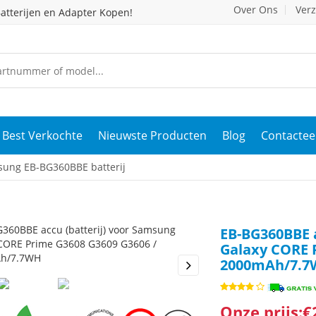
Over Ons
Ver
atterijen en Adapter Kopen!
Best Verkochte
Nieuwste Producten
Blog
Contactee
ung EB-BG360BBE batterij
EB-BG360BBE a
Galaxy CORE 
2000mAh/7.
s
Next
Onze prijs:€