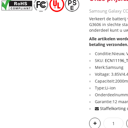
Samsung Galaxy CO
Verkeert de batter
G3606 in slechte st
onderdeel kunt u uw
Alle artikelen wor
betaling verzonden
Conditie:Nieuw,
SKU:
ECN11196_
Merk:Samsung
Voltage: 3.85V/4.
Capaciteit:2000
Type:Li-ion
Onderdeelnumme
Garantie:12 maan
Staffelkorting 