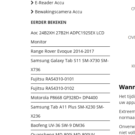
E-Reader Accu
Bewakingscamera Accu
EERDER BEKEKEN
Aoc 24B2XH 27B2H ADPC1925EX LCD
Monitor
Range Rover Evoque 2014-2017
Samsung Galaxy Tab S11 SM-X730 SM-
X736
Fujitsu RA54310-0101
Wanne
Fujitsu RA54310-0102
Het tij
Motorola P8668 GP328D+ DP4400
uw appa
Samsung Tab A11 Plus SM-X230 SM-
Extreem
X236
normaal
Baofeng UV-36 SW-9 DM36
Onverwa
niet vol
Quansheng MD-800i MD-800UV