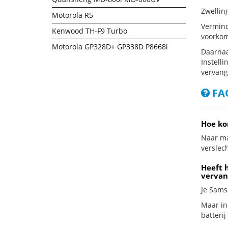
Zwellin
Motorola R5
Vermind
Kenwood TH-F9 Turbo
voorkom
Motorola GP328D+ GP338D P8668i
Daarnaa
Instelli
vervang
FAQ
Hoe ko
Naar ma
verslech
Heeft 
vervan
Je Sams
Maar in
batterij