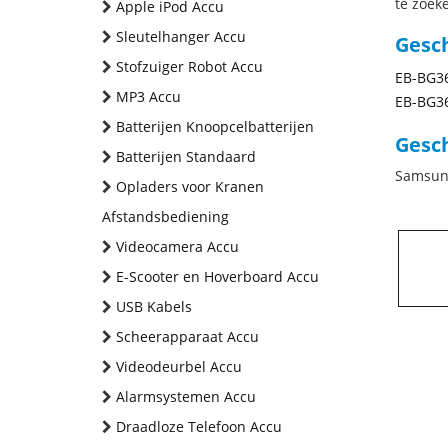
te zoeke
Apple iPod Accu
Sleutelhanger Accu
Gesc
Stofzuiger Robot Accu
EB-BG3
MP3 Accu
EB-BG3
Batterijen Knoopcelbatterijen
Gesch
Batterijen Standaard
Samsun
Opladers voor Kranen
Afstandsbediening
Videocamera Accu
E-Scooter en Hoverboard Accu
USB Kabels
Scheerapparaat Accu
Videodeurbel Accu
Alarmsystemen Accu
Draadloze Telefoon Accu