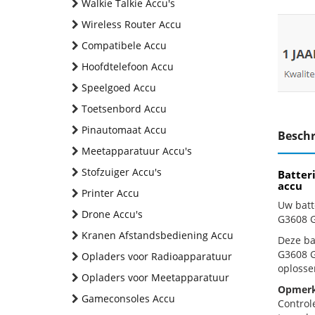
Walkie Talkie Accu's
Wireless Router Accu
Compatibele Accu
Hoofdtelefoon Accu
Speelgoed Accu
Toetsenbord Accu
Pinautomaat Accu
Beschr
Meetapparatuur Accu's
Stofzuiger Accu's
Batter
accu
Printer Accu
Uw batt
Drone Accu's
G3608 G
Kranen Afstandsbediening Accu
Deze bat
G3608 G
Opladers voor Radioapparatuur
oplosse
Opladers voor Meetapparatuur
Opmerk
Gameconsoles Accu
Control