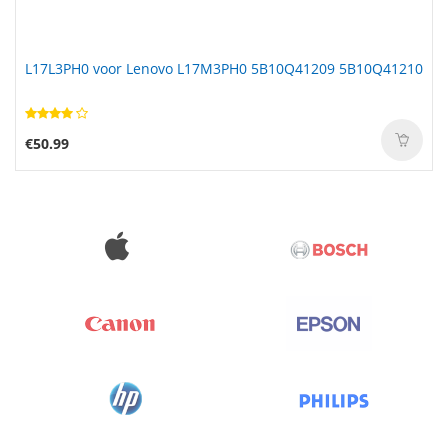
L17L3PH0 voor Lenovo L17M3PH0 5B10Q41209 5B10Q41210
€50.99