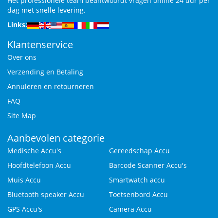
Het professionele team beantwoordt vragen online 24 uur per
dag met snelle levering.
Links:
Klantenservice
Over ons
Verzending en Betaling
Annuleren en retourneren
FAQ
Site Map
Aanbevolen categorie
Medische Accu's
Gereedschap Accu
Hoofdtelefoon Accu
Barcode Scanner Accu's
Muis Accu
Smartwatch accu
Bluetooth speaker Accu
Toetsenbord Accu
GPS Accu's
Camera Accu