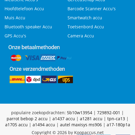
Hoofdtelefoon Accu
Barcode Scanner Accu's
Muis Accu
Smartwatch accu
Bluetooth speaker Accu
Toetsenbord Accu
GPS Accu's
Camera Accu
populaire zoekopdrachten:
5b10w13954
|
729892-001
|
parrot bebop 2 accu
|
a1437 accu
|
a1281 accu
|
tpn-ca13
|
a1705 accu
|
a1494 accu
|
autel maxisys ms906
|
a17-180p1a
Copyright © 2026 by Koopaccus.net