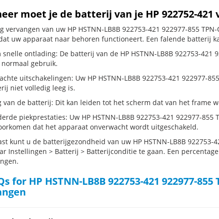
er moet je de batterij van je HP 922752-421
dig vervangen van uw HP HSTNN-LB8B 922753-421 922977-855 TPN-Q19
dat uw apparaat naar behoren functioneert. Een falende batterij k
 snelle ontlading: De batterij van de HP HSTNN-LB8B 922753-421 9
j normaal gebruik.
chte uitschakelingen: Uw HP HSTNN-LB8B 922753-421 922977-855 TPN
rij niet volledig leeg is.
g van de batterij: Dit kan leiden tot het scherm dat van het frame
erde piekprestaties: Uw HP HSTNN-LB8B 922753-421 922977-855 T
oorkomen dat het apparaat onverwacht wordt uitgeschakeld.
st kunt u de batterijgezondheid van uw HP HSTNN-LB8B 922753-4
r Instellingen > Batterij > Batterijconditie te gaan. Een percentage
angen.
s for HP HSTNN-LB8B 922753-421 922977-855 T
angen