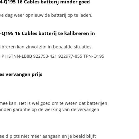
-Q195 16 Cables batterij minder goed
ke dag weer opnieuw de batterij op te laden,
195 16 Cables batterij te kalibreren in
reren kan zinvol zijn in bepaalde situaties.
 je HP HSTNN-LB8B 922753-421 922977-855 TPN-Q195
s vervangen prijs
mee kan. Het is wel goed om te weten dat batterijen
aanden garantie op de werking van de vervangen
beeld plots niet meer aangaan en je beeld blijft