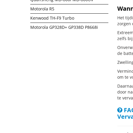
Wanne
Motorola R5
Het tij
Kenwood TH-F9 Turbo
zorgen 
Motorola GP328D+ GP338D P8668i
Extreem
zelfs bi
Onverwa
de batte
Zwellin
Vermind
om te v
Daarnaa
door naa
te verv
FAQ
Verv