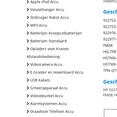
zoeken).
Apple iPod Accu
Sleutelhanger Accu
Gesc
Stofzuiger Robot Accu
922752
MP3 Accu
922753
922976
Batterijen Knoopcelbatterijen
922977
Batterijen Standaard
FM08
Opladers voor Kranen
HQ-TRE
Afstandsbediening
HSTNN-
HSTNN-
Videocamera Accu
TPN-Q1
E-Scooter en Hoverboard Accu
USB Kabels
Gesch
Scheerapparaat Accu
HP 9227
FM08, 
Videodeurbel Accu
Alarmsystemen Accu
Draadloze Telefoon Accu