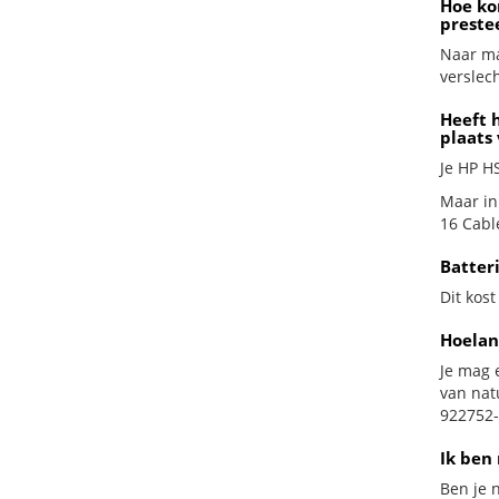
Hoe ko
preste
Naar ma
verslech
Heeft 
plaats
Je HP H
Maar in
16 Cable
Batter
Dit kost
Hoelan
Je mag 
van nat
922752-
Ik ben 
Ben je n