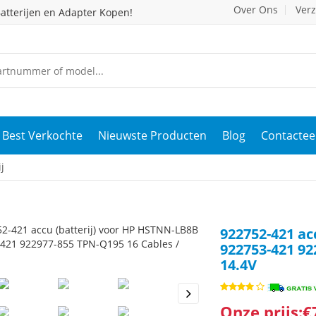
Over Ons
Ver
atterijen en Adapter Kopen!
Best Verkochte
Nieuwste Producten
Blog
Contactee
j
922752-421 ac
922753-421 92
14.4V
Onze prijs:€
s
Next