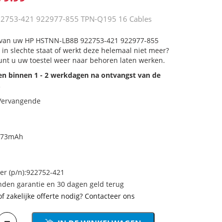
2753-421 922977-855 TPN-Q195 16 Cables
ij van uw HP HSTNN-LB8B 922753-421 922977-855
in slechte staat of werkt deze helemaal niet meer?
unt u uw toestel weer naar behoren laten werken.
den binnen 1 - 2 werkdagen na ontvangst van de
.
 Vervangende
5973mAh
 (p/n):922752-421
den garantie en 30 dagen geld terug
of zakelijke offerte nodig? Contacteer ons