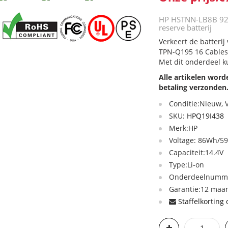
HP HSTNN-LB8B 92
reserve batterij
Verkeert de batter
TPN-Q195 16 Cables 
Met dit onderdeel k
Alle artikelen wor
betaling verzonden
Conditie:Nieuw,
SKU:
HPQ19I438
Merk:HP
Voltage: 86Wh/
Capaciteit:14.4V
Type:Li-on
Onderdeelnummer
Garantie:12 maan
Staffelkorting 