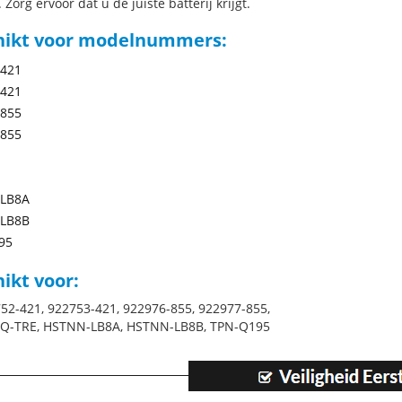
 Zorg ervoor dat u de juiste batterij krijgt.
hikt voor modelnummers:
-421
-421
-855
-855
LB8A
LB8B
95
ikt voor:
52-421, 922753-421, 922976-855, 922977-855,
HQ-TRE, HSTNN-LB8A, HSTNN-LB8B, TPN-Q195