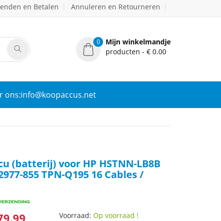
zenden en Betalen
Annuleren en Retourneren
Mijn winkelmandje
0
producten - € 0.00
r ons:info@koopaccus.net
cu (batterij) voor HP HSTNN-LB8B
2977-855 TPN-Q195 16 Cables /
79.99
Voorraad:
Op voorraad !