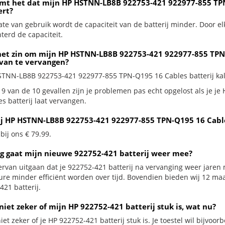
mt het dat mijn HP HSTNN-LB8B 922753-421 922977-855 TPN
ert?
te van gebruik wordt de capaciteit van de batterij minder. Door el
terd de capaciteit.
het zin om mijn HP HSTNN-LB8B 922753-421 922977-855 TPN-Q
 van te vervangen?
STNN-LB8B 922753-421 922977-855 TPN-Q195 16 Cables batterij kalib
 9 van de 10 gevallen zijn je problemen pas echt opgelost als je
s batterij laat vervangen.
ij HP HSTNN-LB8B 922753-421 922977-855 TPN-Q195 16 Cable
 bij ons € 79.99.
g gaat mijn nieuwe 922752-421 batterij weer mee?
ervan uitgaan dat je 922752-421 batterij na vervanging weer jaren 
ure minder efficiënt worden over tijd. Bovendien bieden wij 12 m
421 batterij.
niet zeker of mijn HP 922752-421 batterij stuk is, wat nu?
iet zeker of je HP 922752-421 batterij stuk is. Je toestel wil bijvoor