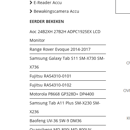
E-Reader Accu
Bewakingscamera Accu
EERDER BEKEKEN
Aoc 24B2XH 27B2H ADPC1925EX LCD
Monitor
Range Rover Evoque 2014-2017
Samsung Galaxy Tab S11 SM-X730 SM-
X736
Fujitsu RA54310-0101
Fujitsu RA54310-0102
Motorola P8668 GP328D+ DP4400
Samsung Tab A11 Plus SM-X230 SM-
X236
Baofeng UV-36 SW-9 DM36
Quansheng MD-800i MD-800UV