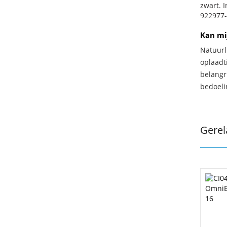
zwart. 
922977-
Kan mi
Natuurl
oplaadti
belangr
bedoeli
Gerel