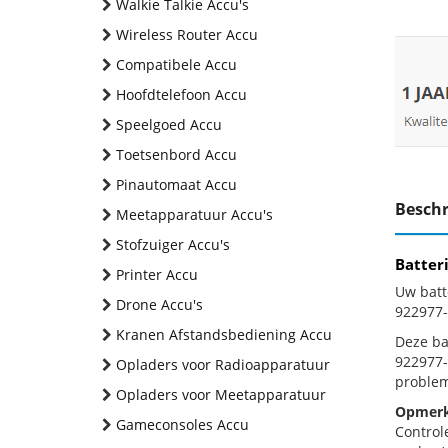
Walkie Talkie Accu's
Wireless Router Accu
Compatibele Accu
Hoofdtelefoon Accu
Speelgoed Accu
Toetsenbord Accu
Pinautomaat Accu
Beschr
Meetapparatuur Accu's
Stofzuiger Accu's
Batter
Printer Accu
Uw batt
Drone Accu's
922977-
Kranen Afstandsbediening Accu
Deze bat
922977-
Opladers voor Radioapparatuur
problem
Opladers voor Meetapparatuur
Opmerk
Gameconsoles Accu
Control