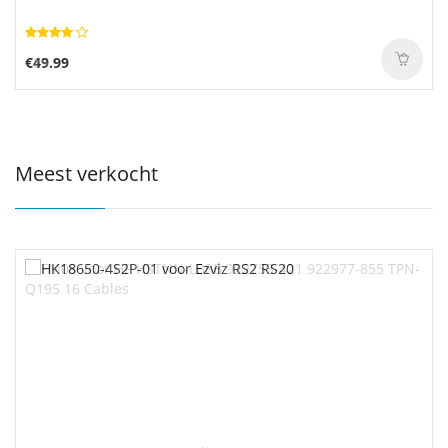
€57.99
€49.99
Meest verkocht