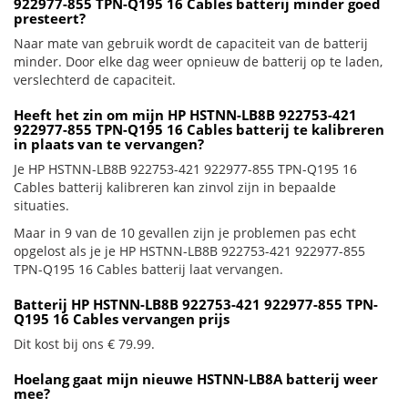
922977-855 TPN-Q195 16 Cables batterij minder goed
presteert?
Naar mate van gebruik wordt de capaciteit van de batterij
minder. Door elke dag weer opnieuw de batterij op te laden,
verslechterd de capaciteit.
Heeft het zin om mijn HP HSTNN-LB8B 922753-421
922977-855 TPN-Q195 16 Cables batterij te kalibreren
in plaats van te vervangen?
Je HP HSTNN-LB8B 922753-421 922977-855 TPN-Q195 16
Cables batterij kalibreren kan zinvol zijn in bepaalde
situaties.
Maar in 9 van de 10 gevallen zijn je problemen pas echt
opgelost als je je HP HSTNN-LB8B 922753-421 922977-855
TPN-Q195 16 Cables batterij laat vervangen.
Batterij HP HSTNN-LB8B 922753-421 922977-855 TPN-
Q195 16 Cables vervangen prijs
Dit kost bij ons € 79.99.
Hoelang gaat mijn nieuwe HSTNN-LB8A batterij weer
mee?