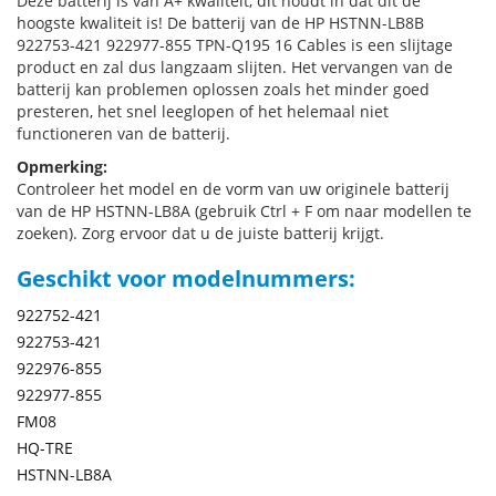
Deze batterij is van A+ kwaliteit, dit houdt in dat dit de
hoogste kwaliteit is! De batterij van de HP HSTNN-LB8B
922753-421 922977-855 TPN-Q195 16 Cables is een slijtage
product en zal dus langzaam slijten. Het vervangen van de
batterij kan problemen oplossen zoals het minder goed
presteren, het snel leeglopen of het helemaal niet
functioneren van de batterij.
Opmerking:
Controleer het model en de vorm van uw originele batterij
van de HP HSTNN-LB8A (gebruik Ctrl + F om naar modellen te
zoeken). Zorg ervoor dat u de juiste batterij krijgt.
Geschikt voor modelnummers:
922752-421
922753-421
922976-855
922977-855
FM08
HQ-TRE
HSTNN-LB8A