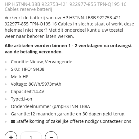
HP HSTNN-LB8B 922753-421 922977-855 TPN-Q195 16
Cables reserve batterij
Verkeert de batterij van uw HP HSTNN-LB8B 922753-421
922977-855 TPN-Q195 16 Cables in slechte staat of werkt deze
helemaal niet meer? Met dit onderdeel kunt u uw toestel
weer naar behoren laten werken.
Alle artikelen worden binnen 1 - 2 werkdagen na ontvangst
van de betaling verzonden.
Conditie:Nieuw, Vervangende
SKU:
HPQ19I438
Merk:HP
Voltage: 86Wh/5973mAh
Capaciteit:14.4V
Type:Li-on
Onderdeelnummer (p/n):HSTNN-LB8A
Garantie:12 maanden garantie en 30 dagen geld terug
Staffelkorting of zakelijke offerte nodig? Contacteer ons