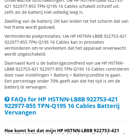
Onverwachte uitschakelingen: Uw HP HSTNN-LB8B 922753-
421 922977-855 TPN-Q195 16 Cables schakelt zichzelf uit,
zelfs als de batterij niet volledig leeg is.
Zwelling van de batterij: Dit kan leiden tot het scherm dat van
het frame wordt geduwd.
Verminderde piekprestaties: Uw HP HSTNN-LB8B 922753-421
922977-855 TPN-Q195 16 Cables kan in prestaties
verminderen om te voorkomen dat het apparaat onverwacht
wordt uitgeschakeld.
Daarnaast kunt u de batterijgezondheid van uw HP HSTNN-
LB8B 922753-421 922977-855 TPN-Q195 16 Cables controleren
door naar Instellingen > Batterij > Batterijconditie te gaan.
Een percentage onder 70% geeft aan dat het tijd is om de
batterij te vervangen.
FAQs for HP HSTNN-LB8B 922753-421
922977-855 TPN-Q195 16 Cables Batterij
Vervangen
Hoe komt het dat mijn HP HSTNN-LB8B 922753-421