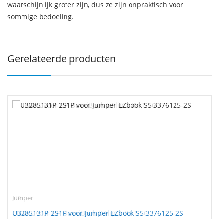
waarschijnlijk groter zijn, dus ze zijn onpraktisch voor
sommige bedoeling.
Gerelateerde producten
HP
Jumper
CI04XL voor HP OmniBook X Flip 2-IN-1 16
U3285131P-2S1P voor Jumper EZbook S5 3376125-2S