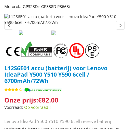
Motorola GP328D+ GP338D P8668i
Previous
Next
L12S6E01 accu (batterij) voor Lenovo
IdeaPad Y500 Y510 Y590 6cell /
6700mAh/72Wh
Onze prijs:€82.00
Voorraad:
Op voorraad !
Lenovo IdeaPad Y500 Y510 Y590 6cell reserve batterij