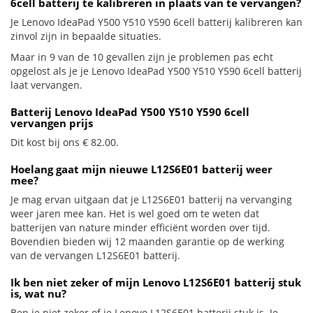
6cell batterij te kalibreren in plaats van te vervangen?
Je Lenovo IdeaPad Y500 Y510 Y590 6cell batterij kalibreren kan
zinvol zijn in bepaalde situaties.
Maar in 9 van de 10 gevallen zijn je problemen pas echt
opgelost als je je Lenovo IdeaPad Y500 Y510 Y590 6cell batterij
laat vervangen.
Batterij Lenovo IdeaPad Y500 Y510 Y590 6cell
vervangen prijs
Dit kost bij ons € 82.00.
Hoelang gaat mijn nieuwe L12S6E01 batterij weer
mee?
Je mag ervan uitgaan dat je L12S6E01 batterij na vervanging
weer jaren mee kan. Het is wel goed om te weten dat
batterijen van nature minder efficiënt worden over tijd.
Bovendien bieden wij 12 maanden garantie op de werking
van de vervangen L12S6E01 batterij.
Ik ben niet zeker of mijn Lenovo L12S6E01 batterij stuk
is, wat nu?
Ben je niet zeker of je Lenovo L12S6E01 batterij stuk is. Je