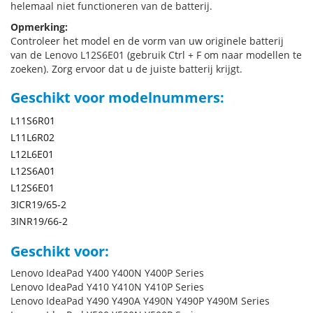
helemaal niet functioneren van de batterij.
Opmerking:
Controleer het model en de vorm van uw originele batterij
van de Lenovo L12S6E01 (gebruik Ctrl + F om naar modellen te
zoeken). Zorg ervoor dat u de juiste batterij krijgt.
Geschikt voor modelnummers:
L11S6R01
L11L6R02
L12L6E01
L12S6A01
L12S6E01
3ICR19/65-2
3INR19/66-2
Geschikt voor:
Lenovo IdeaPad Y400 Y400N Y400P Series
Lenovo IdeaPad Y410 Y410N Y410P Series
Lenovo IdeaPad Y490 Y490A Y490N Y490P Y490M Series