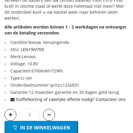
Verkeert de batterij van uw Lenovo IdeaPad Y500 Y510 Y590
6cell in slechte staat of werkt deze helemaal niet meer? Met
dit onderdeel kunt u uw toestel weer naar behoren laten
werken.
Alle artikelen worden binnen 1 - 2 werkdagen na ontvangst
van de betaling verzonden.
Conditie:Nieuw, Vervangende
SKU:
LEN19IV709
Merk:Lenovo
Voltage: 10.8V
Capaciteit:6700mAh/72Wh
Type:Li-ion
Onderdeelnummer (p/n):L12S6E01
Garantie:12 maanden garantie en 30 dagen geld terug
Staffelkorting of zakelijke offerte nodig? Contacteer ons
IN DE WINKELWAGEN