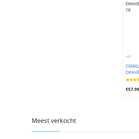
HP
CI04XL
OmniBo
16
€57.9
Meest verkocht