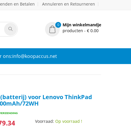
zenden en Betalen
Annuleren en Retourneren
Mijn winkelmandje
0
producten - € 0.00
r ons:info@koopaccus.net
(batterij) voor Lenovo ThinkPad
6600mAh/72WH
79.34
Voorraad:
Op voorraad !