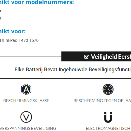
hikt voor modelnummers:
7
8
ikt voor:
ThinkPad T470 T570