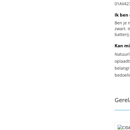
01AV427
Ik ben 
Ben je n
zwart. 
batterij.
Kan mi
Natuurl
oplaadti
belangr
bedoeli
Gerel