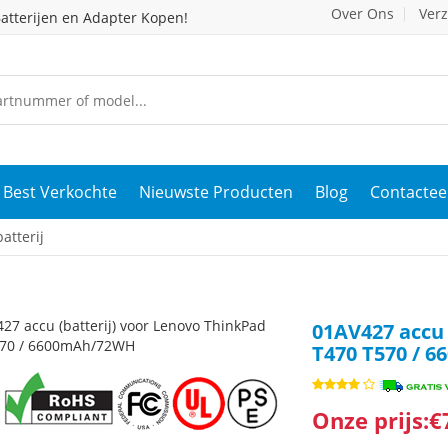
Over Ons
Ver
atterijen en Adapter Kopen!
Best Verkochte
Nieuwste Producten
Blog
Contactee
atterij
01AV427 accu 
T470 T570 / 
Onze prijs:€