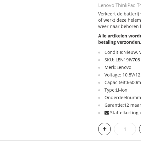
Lenovo ThinkPad T4
Verkeert de batteri
of werkt deze helem
weer naar behoren 
Alle artikelen wor
betaling verzonden
Conditie:Nieuw,
SKU:
LEN19IV708
Merk:Lenovo
Voltage: 10.8V/12
Capaciteit:660
Type:Li-ion
Onderdeelnumme
Garantie:12 maan
Staffelkorting 