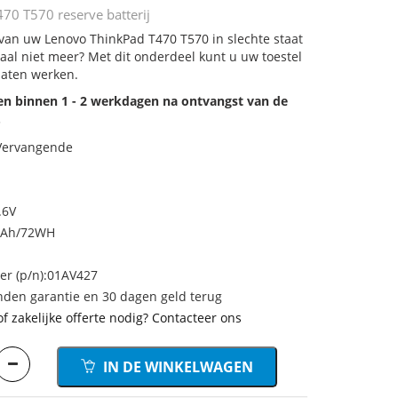
70 T570 reserve batterij
j van uw Lenovo ThinkPad T470 T570 in slechte staat
aal niet meer? Met dit onderdeel kunt u uw toestel
laten werken.
den binnen 1 - 2 werkdagen na ontvangst van de
.
 Vervangende
.6V
0mAh/72WH
r (p/n):01AV427
den garantie en 30 dagen geld terug
of zakelijke offerte nodig? Contacteer ons
IN DE WINKELWAGEN