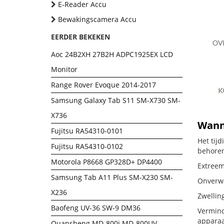
E-Reader Accu
Bewakingscamera Accu
EERDER BEKEKEN
Aoc 24B2XH 27B2H ADPC1925EX LCD
Monitor
Range Rover Evoque 2014-2017
Samsung Galaxy Tab S11 SM-X730 SM-
X736
Wanne
Fujitsu RA54310-0101
Het tij
Fujitsu RA54310-0102
behoren
Motorola P8668 GP328D+ DP4400
Extreem
Samsung Tab A11 Plus SM-X230 SM-
Onverwac
X236
Zwellin
Baofeng UV-36 SW-9 DM36
Vermind
apparaa
Quansheng MD-800i MD-800UV