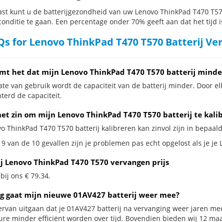
st kunt u de batterijgezondheid van uw Lenovo ThinkPad T470 T570 
conditie te gaan. Een percentage onder 70% geeft aan dat het tijd i
s for Lenovo ThinkPad T470 T570 Batterij Ve
mt het dat mijn Lenovo ThinkPad T470 T570 batterij minde
te van gebruik wordt de capaciteit van de batterij minder. Door el
terd de capaciteit.
het zin om mijn Lenovo ThinkPad T470 T570 batterij te kali
o ThinkPad T470 T570 batterij kalibreren kan zinvol zijn in bepaald
 9 van de 10 gevallen zijn je problemen pas echt opgelost als je je
ij Lenovo ThinkPad T470 T570 vervangen prijs
 bij ons € 79.34.
g gaat mijn nieuwe 01AV427 batterij weer mee?
ervan uitgaan dat je 01AV427 batterij na vervanging weer jaren mee
ure minder efficiënt worden over tijd. Bovendien bieden wij 12 m