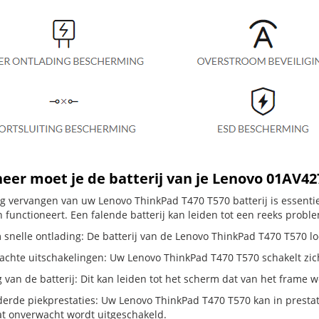
er moet je de batterij van je Lenovo 01AV4
dig vervangen van uw Lenovo ThinkPad T470 T570 batterij is essent
 functioneert. Een falende batterij kan leiden tot een reeks probl
 snelle ontlading: De batterij van de Lenovo ThinkPad T470 T570 loo
hte uitschakelingen: Uw Lenovo ThinkPad T470 T570 schakelt zichzelf
g van de batterij: Dit kan leiden tot het scherm dat van het frame
erde piekprestaties: Uw Lenovo ThinkPad T470 T570 kan in presta
t onverwacht wordt uitgeschakeld.