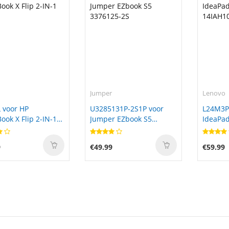
Jumper
Lenovo
 voor HP
U3285131P-2S1P voor
L24M3P
ok X Flip 2-IN-1
Jumper EZbook S5
IdeaPad
3376125-2S
14IAH1
9
€49.99
€59.99