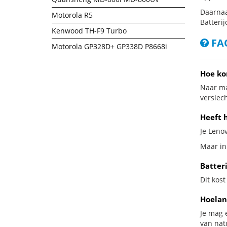
Daarnaa
Motorola R5
Batterij
Kenwood TH-F9 Turbo
FAQ
Motorola GP328D+ GP338D P8668i
Hoe ko
Naar ma
verslech
Heeft 
Je Lenov
Maar in
Batter
Dit kost
Hoelan
Je mag 
van nat