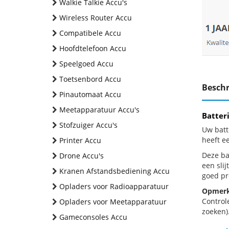
Walkie Talkie Accu's
Wireless Router Accu
Compatibele Accu
Hoofdtelefoon Accu
Speelgoed Accu
Toetsenbord Accu
Beschr
Pinautomaat Accu
Meetapparatuur Accu's
Batter
Stofzuiger Accu's
Uw batt
heeft e
Printer Accu
Deze bat
Drone Accu's
een sli
Kranen Afstandsbediening Accu
goed pr
Opladers voor Radioapparatuur
Opmerk
Control
Opladers voor Meetapparatuur
zoeken).
Gameconsoles Accu