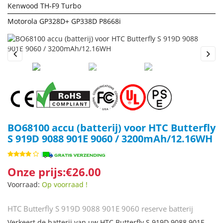
Kenwood TH-F9 Turbo
Motorola GP328D+ GP338D P8668i
Previous
Next
BO68100 accu (batterij) voor HTC Butterfly
S 919D 9088 901E 9060 / 3200mAh/12.16WH
Onze prijs:€26.00
Voorraad:
Op voorraad !
HTC Butterfly S 919D 9088 901E 9060 reserve batterij
Verkeert de batterij van uw HTC Butterfly S 919D 9088 901E