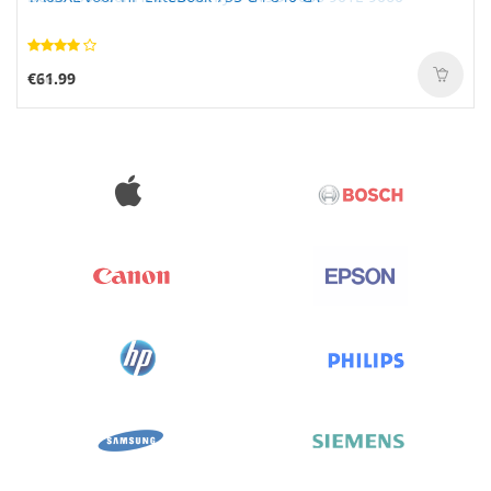
€61.99