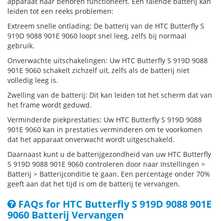
apparaat naar behoren functioneert. Een falende batterij kan
leiden tot een reeks problemen:
Extreem snelle ontlading: De batterij van de HTC Butterfly S
919D 9088 901E 9060 loopt snel leeg, zelfs bij normaal
gebruik.
Onverwachte uitschakelingen: Uw HTC Butterfly S 919D 9088
901E 9060 schakelt zichzelf uit, zelfs als de batterij niet
volledig leeg is.
Zwelling van de batterij: Dit kan leiden tot het scherm dat van
het frame wordt geduwd.
Verminderde piekprestaties: Uw HTC Butterfly S 919D 9088
901E 9060 kan in prestaties verminderen om te voorkomen
dat het apparaat onverwacht wordt uitgeschakeld.
Daarnaast kunt u de batterijgezondheid van uw HTC Butterfly
S 919D 9088 901E 9060 controleren door naar Instellingen >
Batterij > Batterijconditie te gaan. Een percentage onder 70%
geeft aan dat het tijd is om de batterij te vervangen.
FAQs for HTC Butterfly S 919D 9088 901E
9060 Batterij Vervangen