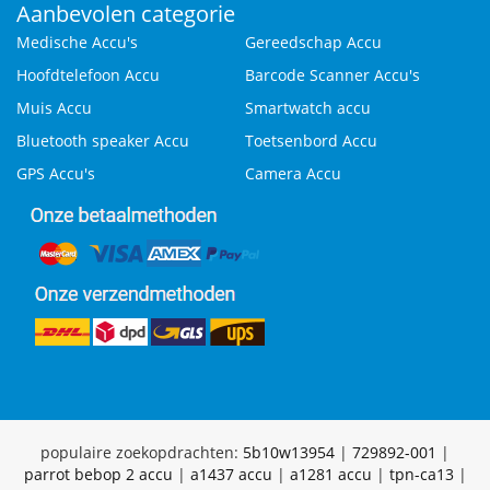
Aanbevolen categorie
Medische Accu's
Gereedschap Accu
Hoofdtelefoon Accu
Barcode Scanner Accu's
Muis Accu
Smartwatch accu
Bluetooth speaker Accu
Toetsenbord Accu
GPS Accu's
Camera Accu
populaire zoekopdrachten:
5b10w13954
|
729892-001
|
parrot bebop 2 accu
|
a1437 accu
|
a1281 accu
|
tpn-ca13
|