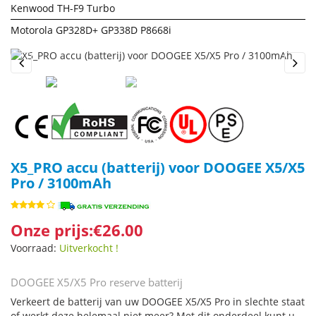
Kenwood TH-F9 Turbo
Motorola GP328D+ GP338D P8668i
Previous
Next
X5_PRO accu (batterij) voor DOOGEE X5/X5
Pro / 3100mAh
Onze prijs:€26.00
Voorraad:
Uitverkocht !
DOOGEE X5/X5 Pro reserve batterij
Verkeert de batterij van uw DOOGEE X5/X5 Pro in slechte staat
of werkt deze helemaal niet meer? Met dit onderdeel kunt u