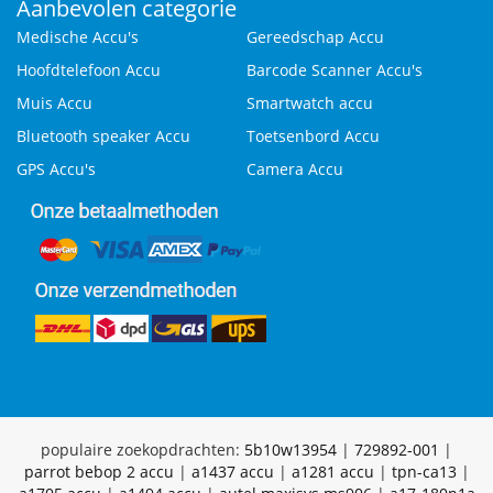
Aanbevolen categorie
Medische Accu's
Gereedschap Accu
Hoofdtelefoon Accu
Barcode Scanner Accu's
Muis Accu
Smartwatch accu
Bluetooth speaker Accu
Toetsenbord Accu
GPS Accu's
Camera Accu
populaire zoekopdrachten:
5b10w13954
|
729892-001
|
parrot bebop 2 accu
|
a1437 accu
|
a1281 accu
|
tpn-ca13
|