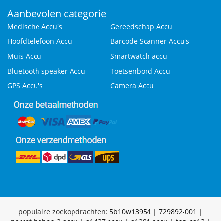
Aanbevolen categorie
Medische Accu's
Gereedschap Accu
Hoofdtelefoon Accu
Barcode Scanner Accu's
Muis Accu
Smartwatch accu
Bluetooth speaker Accu
Toetsenbord Accu
GPS Accu's
Camera Accu
populaire zoekopdrachten:
5b10w13954
|
729892-001
|