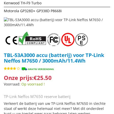
Kenwood TH-F9 Turbo
Motorola GP328D+ GP338D P8668i
TBL-53A3000 accu (batterij) voor TP-Link
Neffos M7650 / 3000mAh/11.4Wh
Onze prijs:€25.50
Voorraad:
Op voorraad !
TP-Link Neffos M7650 reserve batterij
Verkeert de batterij van uw TP-Link Neffos M7650 in slechte
staat of werkt deze helemaal niet meer? Met dit onderdeel
kunt u uw toestel weer naar behoren laten werken.