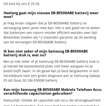
Dit kost bij ons € 25.50.
Hoelang gaat mijn nieuwe EB-BE500ABE batterij weer
mee?
Je mag ervan uitgaan dat je EB-BE500ABE batterij na
vervanging weer jaren mee kan. Het is wel goed om te weten
dat batterijen van nature minder efficiënt worden over tijd.
Bovendien bieden wij 12 maanden garantie op de werking
van de vervangen EB-BE500ABE batterij.
Ik ben niet zeker of mijn Samsung EB-BE500ABE
batterij stuk is, wat nu?
Ben je niet zeker of je Samsung EB-BE500ABE batterij stuk is.
Je toestel wil bijvoorbeeld plots niet meer aangaan en je
beeld blijft zwart. In dit geval kan je best langskomen in een
herstelpunt voor een gratis diagnose aan je Samsung Galaxy
E5 4G Duos 3G SM-E500M batterij.
Kan mijn Samsung EB-BE500ABE Mobiele Telefoon Accu
verschillende capaciteiten gebruiken?
Natuurlijk. Omdat de capaciteit van accu de verenigbaarheid
niet zal beïnvloeden. Een accu met een groter capaciteit kan