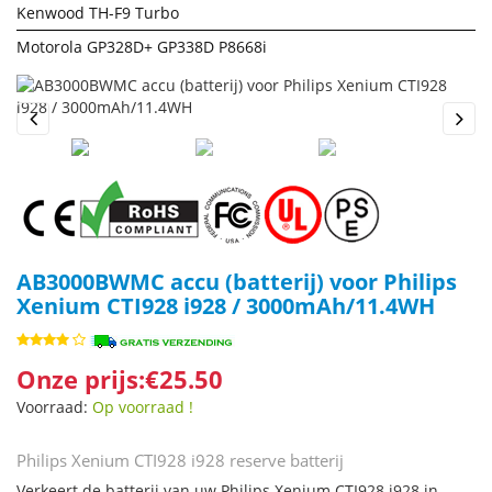
Kenwood TH-F9 Turbo
Motorola GP328D+ GP338D P8668i
Previous
Next
AB3000BWMC accu (batterij) voor Philips
Xenium CTI928 i928 / 3000mAh/11.4WH
Onze prijs:€25.50
Voorraad:
Op voorraad !
Philips Xenium CTI928 i928 reserve batterij
Verkeert de batterij van uw Philips Xenium CTI928 i928 in