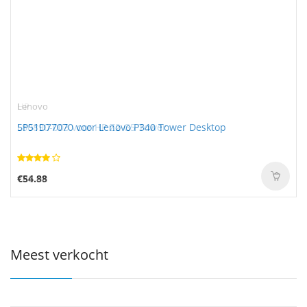
HP
Lenovo
L80890-003 voor HP Z2 G5 Tower
5P51D77070 voor Lenovo P340 Tower Desktop
€86.99
€54.88
Meest verkocht