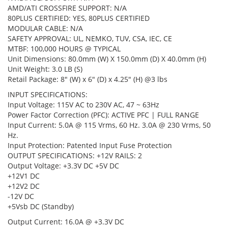
AMD/ATI CROSSFIRE SUPPORT: N/A
80PLUS CERTIFIED: YES, 80PLUS CERTIFIED
MODULAR CABLE: N/A
SAFETY APPROVAL: UL, NEMKO, TUV, CSA, IEC, CE
MTBF: 100,000 HOURS @ TYPICAL
Unit Dimensions: 80.0mm (W) X 150.0mm (D) X 40.0mm (H)
Unit Weight: 3.0 LB (S)
Retail Package: 8" (W) x 6" (D) x 4.25" (H) @3 lbs
INPUT SPECIFICATIONS:
Input Voltage: 115V AC to 230V AC, 47 ~ 63Hz
Power Factor Correction (PFC): ACTIVE PFC | FULL RANGE
Input Current: 5.0A @ 115 Vrms, 60 Hz. 3.0A @ 230 Vrms, 50
Hz.
Input Protection: Patented Input Fuse Protection
OUTPUT SPECIFICATIONS: +12V RAILS: 2
Output Voltage: +3.3V DC +5V DC
+12V1 DC
+12V2 DC
-12V DC
+5Vsb DC (Standby)
Output Current: 16.0A @ +3.3V DC