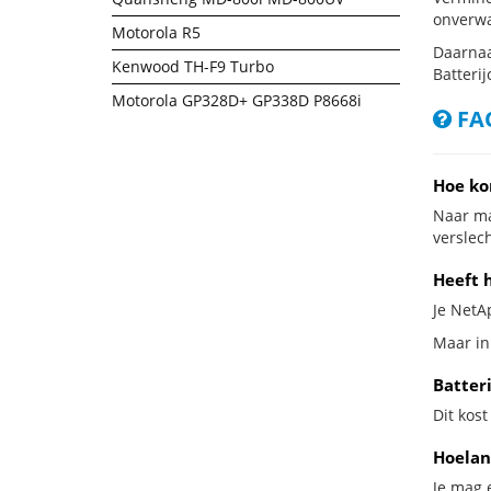
onverwa
Motorola R5
Daarnaa
Kenwood TH-F9 Turbo
Batterij
Motorola GP328D+ GP338D P8668i
FAQ
Hoe ko
Naar ma
verslech
Heeft 
Je NetAp
Maar in
Batter
Dit kost
Hoelan
Je mag 