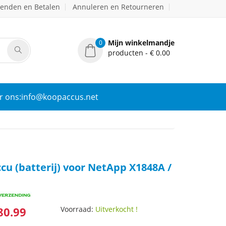
zenden en Betalen
Annuleren en Retourneren
Mijn winkelmandje
0
producten - € 0.00
r ons:info@koopaccus.net
cu (batterij) voor NetApp X1848A /
80.99
Voorraad:
Uitverkocht !