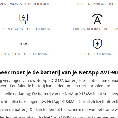
er moet je de batterij van je NetApp AVT-9
dig vervangen van uw NetApp X1848A batterij is essentieel om ervo
neert. Een falende batterij kan leiden tot een reeks problemen:
 snelle ontlading: De batterij van de NetApp X1848A loopt snel leeg
hte uitschakelingen: Uw NetApp X1848A schakelt zichzelf uit, zelfs a
g van de batterij: Dit kan leiden tot het scherm dat van het frame
erde piekprestaties: Uw NetApp X1848A kan in prestaties vermin