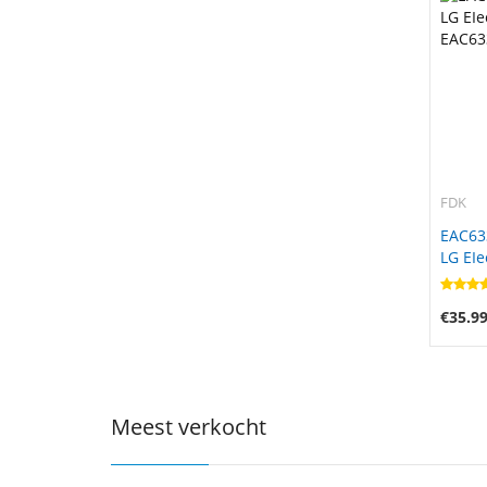
FDK
EAC63
LG EIe
EAC63
€35.9
Meest verkocht