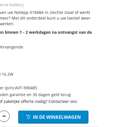
rve batterij
 van uw NetApp X1848A in slechte staat of werkt
meer? Met dit onderdeel kunt u uw toestel weer
 werken.
den binnen 1 - 2 werkdagen na ontvangst van de
.
 Vervangende
6
H 16.2W
 (p/n):AVT-900485
den garantie en 30 dagen geld terug
of zakelijke offerte nodig? Contacteer ons
IN DE WINKELWAGEN