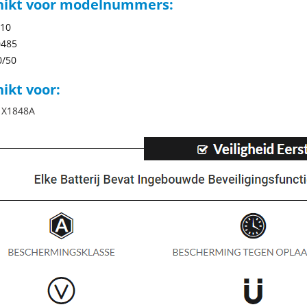
hikt voor modelnummers:
010
0485
0/50
ikt voor:
 X1848A