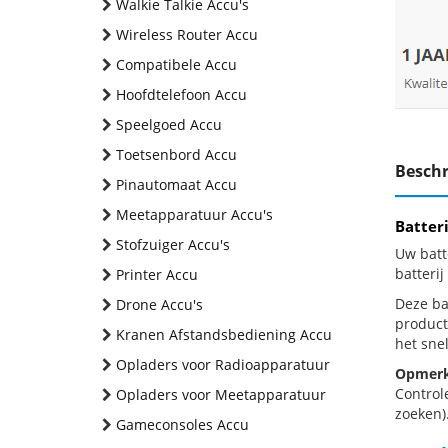
Walkie Talkie Accu's
Wireless Router Accu
Compatibele Accu
Hoofdtelefoon Accu
Speelgoed Accu
Toetsenbord Accu
Beschr
Pinautomaat Accu
Meetapparatuur Accu's
Batter
Stofzuiger Accu's
Uw batt
batteri
Printer Accu
Deze bat
Drone Accu's
product
Kranen Afstandsbediening Accu
het snel
Opladers voor Radioapparatuur
Opmerk
Control
Opladers voor Meetapparatuur
zoeken).
Gameconsoles Accu