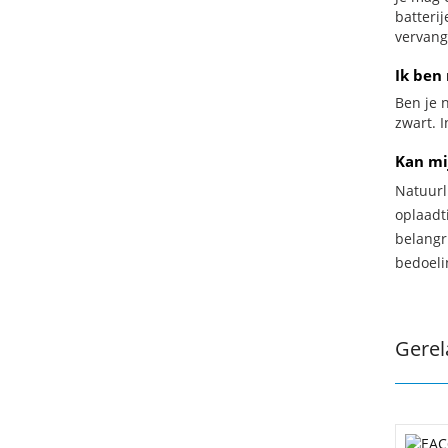
batteri
vervang
Ik ben 
Ben je n
zwart. 
Kan mi
Natuurl
oplaadti
belangr
bedoeli
Gerel