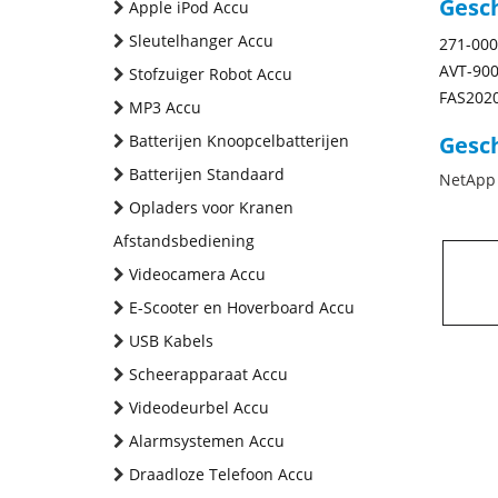
Gesc
Apple iPod Accu
Sleutelhanger Accu
271-00
AVT-90
Stofzuiger Robot Accu
FAS202
MP3 Accu
Batterijen Knoopcelbatterijen
Gesch
Batterijen Standaard
NetApp
Opladers voor Kranen
Afstandsbediening
Videocamera Accu
E-Scooter en Hoverboard Accu
USB Kabels
Scheerapparaat Accu
Videodeurbel Accu
Alarmsystemen Accu
Draadloze Telefoon Accu