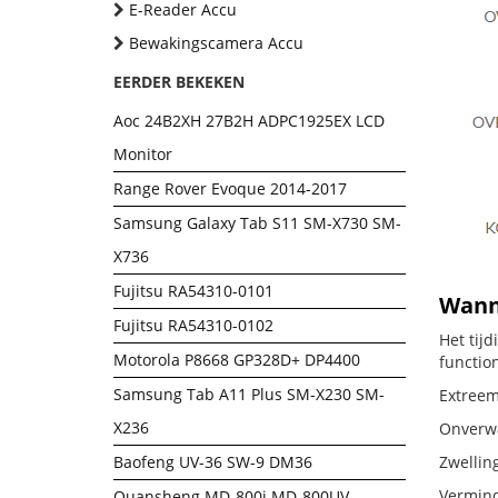
E-Reader Accu
Bewakingscamera Accu
EERDER BEKEKEN
Aoc 24B2XH 27B2H ADPC1925EX LCD
Monitor
Range Rover Evoque 2014-2017
Samsung Galaxy Tab S11 SM-X730 SM-
X736
Fujitsu RA54310-0101
Wanne
Fujitsu RA54310-0102
Het tij
Motorola P8668 GP328D+ DP4400
functio
Samsung Tab A11 Plus SM-X230 SM-
Extreem
X236
Onverwac
Baofeng UV-36 SW-9 DM36
Zwellin
Vermind
Quansheng MD-800i MD-800UV