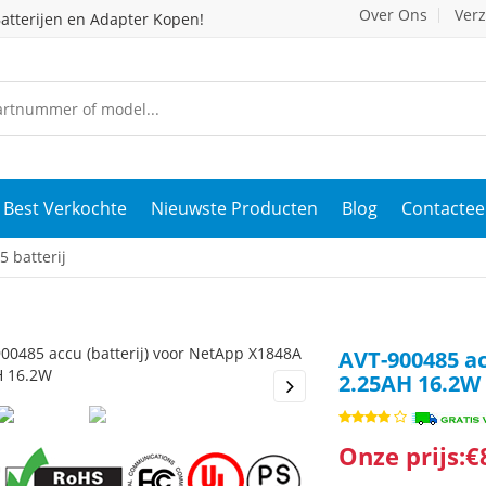
Over Ons
Ver
atterijen en Adapter Kopen!
Best Verkochte
Nieuwste Producten
Blog
Contactee
 batterij
AVT-900485 ac
2.25AH 16.2W
s
Next
Onze prijs:€