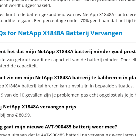
cht wordt uitgeschakeld.
st kunt u de batterijgezondheid van uw NetApp X1848A controleren 
conditie te gaan. Een percentage onder 70% geeft aan dat het tijd i
s for NetApp X1848A Batterij Vervangen
mt het dat mijn NetApp X1848A batterij minder goed prest
te van gebruik wordt de capaciteit van de batterij minder. Door el
terd de capaciteit.
het zin om mijn NetApp X1848A batterij te kalibreren in pl
p X1848A batterij kalibreren kan zinvol zijn in bepaalde situaties.
 9 van de 10 gevallen zijn je problemen pas echt opgelost als je je
ij NetApp X1848A vervangen prijs
 bij ons € 80.99.
g gaat mijn nieuwe AVT-900485 batterij weer mee?
ervan uitgaan dat je AVT-900485 batterij na vervanging weer jaren