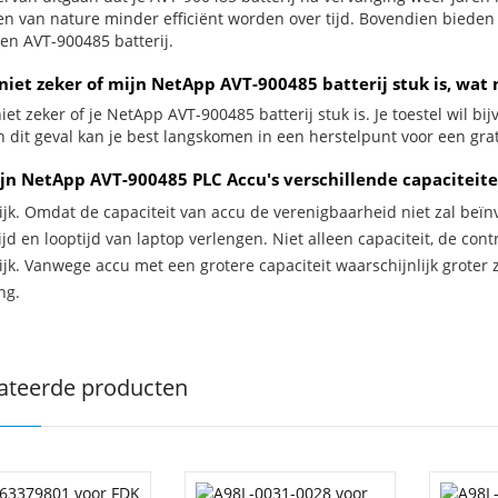
jen van nature minder efficiënt worden over tijd. Bovendien biede
en AVT-900485 batterij.
niet zeker of mijn NetApp AVT-900485 batterij stuk is, wat 
iet zeker of je NetApp AVT-900485 batterij stuk is. Je toestel wil bi
In dit geval kan je best langskomen in een herstelpunt voor een gra
jn NetApp AVT-900485 PLC Accu's verschillende capaciteit
ijk. Omdat de capaciteit van accu de verenigbaarheid niet zal beïn
jd en looptijd van laptop verlengen. Niet alleen capaciteit, de con
ijk. Vanwege accu met een grotere capaciteit waarschijnlijk groter 
ng.
ateerde producten