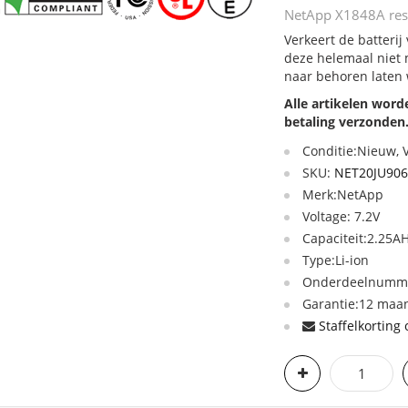
NetApp X1848A rese
Verkeert de batterij
deze helemaal niet 
naar behoren laten
Alle artikelen wor
betaling verzonden
Conditie:Nieuw,
SKU:
NET20JU90
Merk:NetApp
Voltage: 7.2V
Capaciteit:2.25A
Type:Li-ion
Onderdeelnummer
Garantie:12 maan
Staffelkorting 