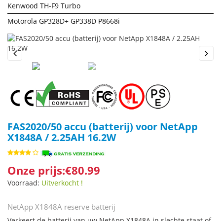
Kenwood TH-F9 Turbo
Motorola GP328D+ GP338D P8668i
Previous
Next
FAS2020/50 accu (batterij) voor NetApp
X1848A / 2.25AH 16.2W
Onze prijs:€80.99
Voorraad:
Uitverkocht !
NetApp X1848A reserve batterij
Verkeert de batterij van uw NetApp X1848A in slechte staat of