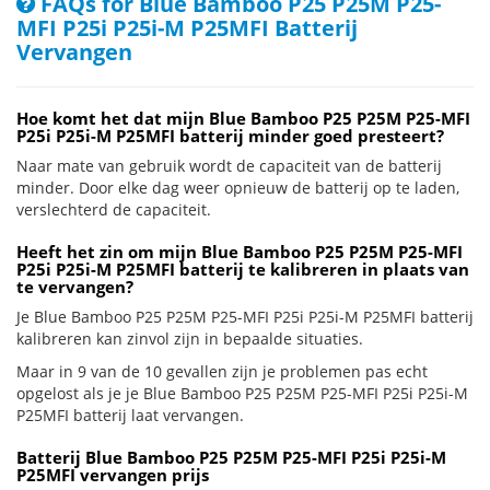
FAQs for Blue Bamboo P25 P25M P25-
MFI P25i P25i-M P25MFI Batterij
Vervangen
Hoe komt het dat mijn Blue Bamboo P25 P25M P25-MFI
P25i P25i-M P25MFI batterij minder goed presteert?
Naar mate van gebruik wordt de capaciteit van de batterij
minder. Door elke dag weer opnieuw de batterij op te laden,
verslechterd de capaciteit.
Heeft het zin om mijn Blue Bamboo P25 P25M P25-MFI
P25i P25i-M P25MFI batterij te kalibreren in plaats van
te vervangen?
Je Blue Bamboo P25 P25M P25-MFI P25i P25i-M P25MFI batterij
kalibreren kan zinvol zijn in bepaalde situaties.
Maar in 9 van de 10 gevallen zijn je problemen pas echt
opgelost als je je Blue Bamboo P25 P25M P25-MFI P25i P25i-M
P25MFI batterij laat vervangen.
Batterij Blue Bamboo P25 P25M P25-MFI P25i P25i-M
P25MFI vervangen prijs