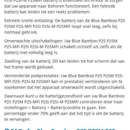
P25i P25i-M P25MFI batterij is essentieel om ervoor te zorgen
dat uw apparaat naar behoren functioneert. Een falende
batterij kan leiden tot een reeks problemen:
Extreem snelle ontlading: De batterij van de Blue Bamboo P25
P25M P25-MFI P25i P25i-M P25MFI loopt snel leeg, zelfs bij
normaal gebruik.
Onverwachte uitschakelingen: Uw Blue Bamboo P25 P25M
P25-MFI P25i P25i-M P25MFI schakelt zichzelf uit, zelfs als de
batterij niet volledig leeg is.
Zwelling van de batterij: Dit kan leiden tot het scherm dat van
het frame wordt geduwd.
Verminderde piekprestaties: Uw Blue Bamboo P25 P25M P25-
MFI P25i P25i-M P25MFI kan in prestaties verminderen om te
voorkomen dat het apparaat onverwacht wordt uitgeschakeld.
Daarnaast kunt u de batterijgezondheid van uw Blue Bamboo
P25 P25M P25-MFI P25i P25i-M P25MFI controleren door naar
Instellingen > Batterij > Batterijconditie te gaan. Een
percentage onder 70% geeft aan dat het tijd is om de batterij
te vervangen.