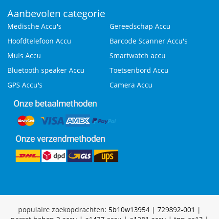
Aanbevolen categorie
Medische Accu's
Gereedschap Accu
Hoofdtelefoon Accu
Barcode Scanner Accu's
Muis Accu
Smartwatch accu
Bluetooth speaker Accu
Toetsenbord Accu
GPS Accu's
Camera Accu
populaire zoekopdrachten:
5b10w13954
|
729892-001
|