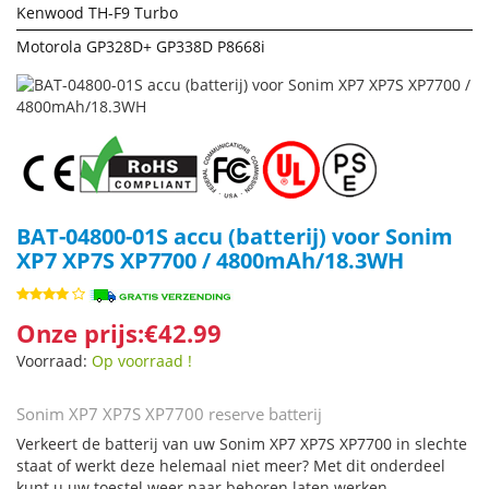
Kenwood TH-F9 Turbo
Motorola GP328D+ GP338D P8668i
BAT-04800-01S accu (batterij) voor Sonim
XP7 XP7S XP7700 / 4800mAh/18.3WH
Onze prijs:€42.99
Voorraad:
Op voorraad !
Sonim XP7 XP7S XP7700 reserve batterij
Verkeert de batterij van uw Sonim XP7 XP7S XP7700 in slechte
staat of werkt deze helemaal niet meer? Met dit onderdeel
kunt u uw toestel weer naar behoren laten werken.