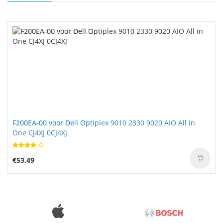
F200EA-00 voor Dell Optiplex 9010 2330 9020 AIO All in
S6802 voor Oukitel C33
One CJ4XJ 0CJ4XJ
€53.49
€25.88