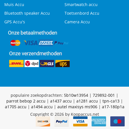
Muis Accu
Smartwatch accu
Bluetooth speaker Accu
Toetsenbord Accu
GPS Accu's
Camera Accu
populaire zoekopdrachten:
5b10w13954
|
729892-001
|
parrot bebop 2 accu
|
a1437 accu
|
a1281 accu
|
tpn-ca13
|
a1705 accu
|
a1494 accu
|
autel maxisys ms906
|
a17-180p1a
Copyright © 2026 by Koopaccus.net