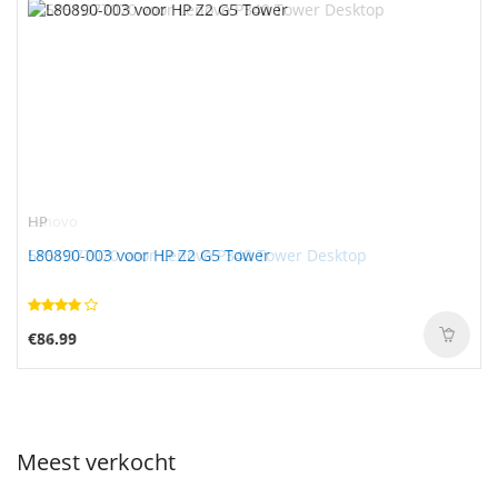
HP
Lenovo
L80890-003 voor HP Z2 G5 Tower
5P51D77070 voor Lenovo P340 Tower Desktop
€86.99
€54.88
Meest verkocht