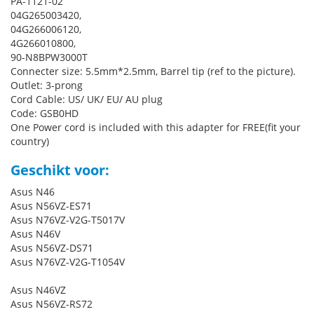
PA-1121-02
04G265003420,
04G266006120,
4G266010800,
90-N8BPW3000T
Connecter size: 5.5mm*2.5mm, Barrel tip (ref to the picture).
Outlet: 3-prong
Cord Cable: US/ UK/ EU/ AU plug
Code: GSB0HD
One Power cord is included with this adapter for FREE(fit your
country)
Geschikt voor:
Asus N46
Asus N56VZ-ES71
Asus N76VZ-V2G-T5017V
Asus N46V
Asus N56VZ-DS71
Asus N76VZ-V2G-T1054V
Asus N46VZ
Asus N56VZ-RS72