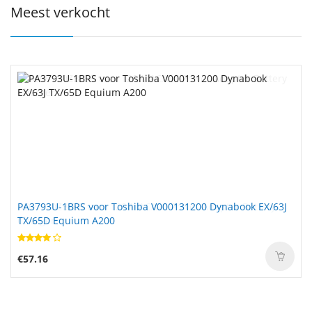
Meest verkocht
PA3793U-1BRS voor Toshiba V000131200 Dynabook EX/63J
TX/65D Equium A200
€57.16