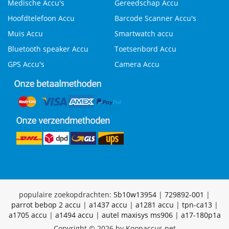
Medische Accu's
Gereedschap Accu
Hoofdtelefoon Accu
Barcode Scanner Accu's
Muis Accu
Smartwatch accu
Bluetooth speaker Accu
Toetsenbord Accu
GPS Accu's
Camera Accu
populaire zoekopdrachten:
5b10w13954
|
729892-001
|
parrot bebop 2 accu
|
a1437 accu
|
a1281 accu
|
tpn-ca13
|
a1705 accu
|
a1494 accu
|
autel maxisys ms906
|
a17-180p1a
Copyright © 2026 by Koopaccus.net