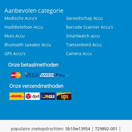
Aanbevolen categorie
Medische Accu's
Gereedschap Accu
Hoofdtelefoon Accu
Barcode Scanner Accu's
Muis Accu
Smartwatch accu
Bluetooth speaker Accu
Toetsenbord Accu
GPS Accu's
Camera Accu
populaire zoekopdrachten:
5b10w13954
|
729892-001
|