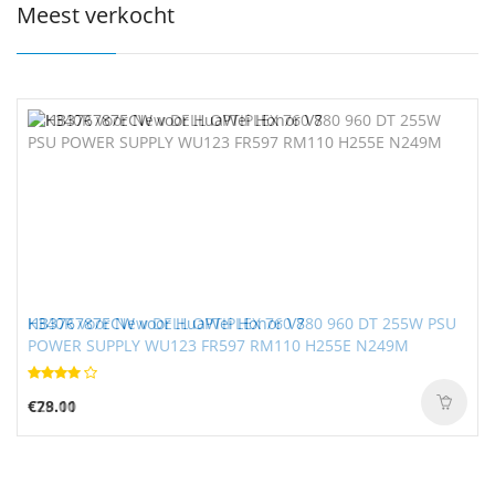
Meest verkocht
K340R voor New DELL OPTIPLEX 760 780 960 DT 255W PSU
HB376787ECW voor HuaWei Honor V8
POWER SUPPLY WU123 FR597 RM110 H255E N249M
€79.11
€28.00