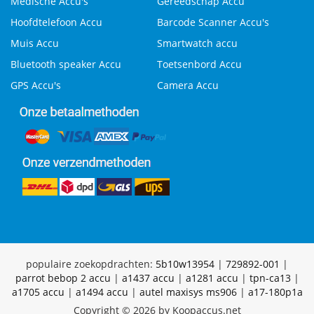
Medische Accu's
Gereedschap Accu
Hoofdtelefoon Accu
Barcode Scanner Accu's
Muis Accu
Smartwatch accu
Bluetooth speaker Accu
Toetsenbord Accu
GPS Accu's
Camera Accu
populaire zoekopdrachten:
5b10w13954
|
729892-001
|
parrot bebop 2 accu
|
a1437 accu
|
a1281 accu
|
tpn-ca13
|
a1705 accu
|
a1494 accu
|
autel maxisys ms906
|
a17-180p1a
Copyright © 2026 by Koopaccus.net