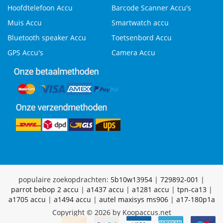
Hoofdtelefoon Accu
Barcode Scanner Accu's
Muis Accu
Smartwatch accu
Bluetooth speaker Accu
Toetsenbord Accu
GPS Accu's
Camera Accu
populaire zoekopdrachten:
5b10w13954
|
729892-001
|
parrot bebop 2 accu
|
a1437 accu
|
a1281 accu
|
tpn-ca13
|
a1705 accu
|
a1494 accu
|
autel maxisys ms906
|
a17-180p1a
Copyright © 2026 by Koopaccus.net