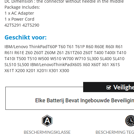
DC Dimension : the connector without needle in the middle
Package Includes:
1 x AC Adapter
1 x Power Cord
42T5291 42T5290
Geschikt voor:
IBM/Lenovo ThinkPadT60P T60 T61 T61P R60 R60E R60I R61
R61I R61E Z60 Z60T Z60M Z61 Z61TZ60 Z60T T400 T400I T410
T410I T500 T510 W500 W510 W700 W710 SL300 SL400 SL410
SL510 SL500 IBM/LenovoThinkPadX60S X60 X60T X61 X61S
X61T X200 X201 X201I X301 X300