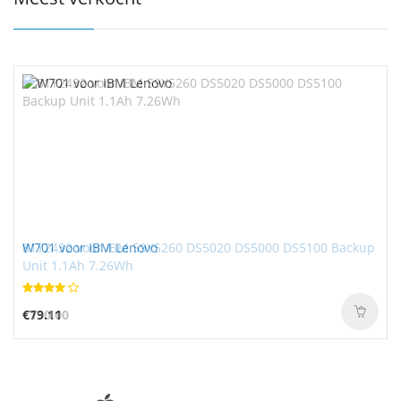
W701 voor IBM Lenovo
81Y2432 voor IBM 59Y5260 DS5020 DS5000 DS5100 Backup
Unit 1.1Ah 7.26Wh
€79.11
€130.00