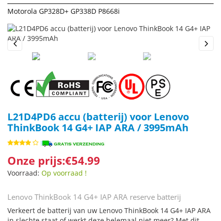
Motorola GP328D+ GP338D P8668i
Previous
Next
L21D4PD6 accu (batterij) voor Lenovo
ThinkBook 14 G4+ IAP ARA / 3995mAh
Onze prijs:€54.99
Voorraad:
Op voorraad !
Lenovo ThinkBook 14 G4+ IAP ARA reserve batterij
Verkeert de batterij van uw Lenovo ThinkBook 14 G4+ IAP ARA
in slechte staat of werkt deze helemaal niet meer? Met dit