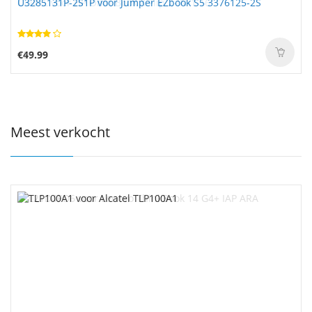
U3285131P-2S1P voor Jumper EZbook S5 3376125-2S
€49.99
Meest verkocht