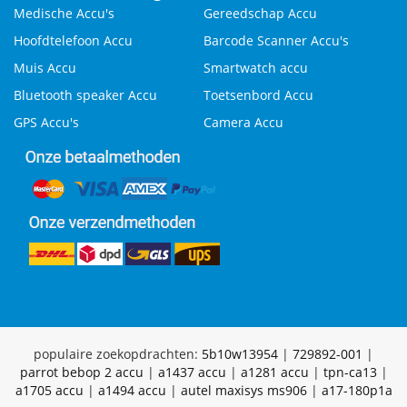
Medische Accu's
Gereedschap Accu
Hoofdtelefoon Accu
Barcode Scanner Accu's
Muis Accu
Smartwatch accu
Bluetooth speaker Accu
Toetsenbord Accu
GPS Accu's
Camera Accu
populaire zoekopdrachten:
5b10w13954
|
729892-001
|
parrot bebop 2 accu
|
a1437 accu
|
a1281 accu
|
tpn-ca13
|
a1705 accu
|
a1494 accu
|
autel maxisys ms906
|
a17-180p1a