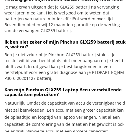
Je mag ervan uitgaan dat je GLX259 batterij na vervanging
weer jaren mee kan. Het is wel goed om te weten dat
batterijen van nature minder efficiënt worden over tijd.
Bovendien bieden wij 12 maanden garantie op de werking
van de vervangen GLX259 batterij.
Ik ben niet zeker of mijn Pinchun GLX259 batterij stuk
is, wat nu?
Ben je niet zeker of je Pinchun GLX259 batterij stuk is. Je
toestel wil bijvoorbeeld plots niet meer aangaan en je beeld
blijft zwart. In dit geval kan je best langskomen in een
herstelpunt voor een gratis diagnose aan je RTDPART EQJ4M
P30-C 20201127 batterij.
Kan mijn Pinchun GLX259 Laptop Accu verschillende
capaciteiten gebruiken?
Natuurlijk. Omdat de capaciteit van accu de verenigbaarheid
niet zal beïnvloeden. Een accu met een groter capaciteit kan
de oplaadtijd en looptijd van laptop verlengen. Niet alleen
capaciteit, de controlering van de maat en het gewicht is ook
belangrijk. Vanwege accu met een grotere capaciteit