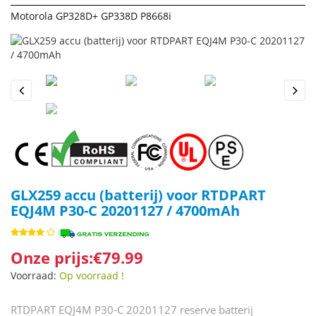
Motorola GP328D+ GP338D P8668i
Previous
Next
GLX259 accu (batterij) voor RTDPART
EQJ4M P30-C 20201127 / 4700mAh
Onze prijs:€79.99
Voorraad:
Op voorraad !
RTDPART EQJ4M P30-C 20201127 reserve batterij