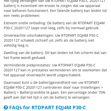
Het tijdig vervangen van uw RTDPART EQJ4M P30-C 20201127
batterij is essentieel om ervoor te zorgen dat uw apparaat
naar behoren functioneert. Een falende batterij kan leiden tot
een reeks problemen:
Extreem snelle ontlading: De batterij van de RTDPART EQJ4M
P30-C 20201127 loopt snel leeg, zelfs bij normaal gebruik.
Onverwachte uitschakelingen: Uw RTDPART EQJ4M P30-C
20201127 schakelt zichzelf uit, zelfs als de batterij niet
volledig leeg is.
Zwelling van de batterij: Dit kan leiden tot het scherm dat van
het frame wordt geduwd.
Verminderde piekprestaties: Uw RTDPART EQJ4M P30-C
20201127 kan in prestaties verminderen om te voorkomen dat
het apparaat onverwacht wordt uitgeschakeld.
Daarnaast kunt u de batterijgezondheid van uw RTDPART
EQJ4M P30-C 20201127 controleren door naar Instellingen >
Batterij > Batterijconditie te gaan. Een percentage onder 70%
geeft aan dat het tijd is om de batterij te vervangen.
FAQs for RTDPART EQJ4M P30-C