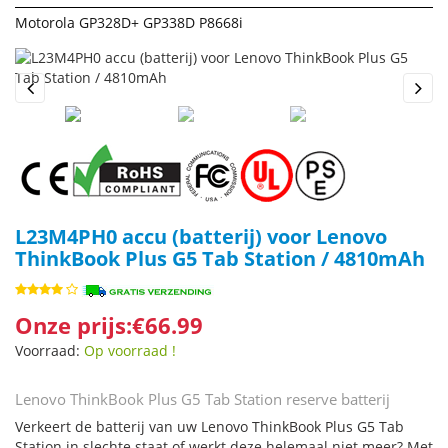
Motorola GP328D+ GP338D P8668i
Previous
Next
L23M4PH0 accu (batterij) voor Lenovo
ThinkBook Plus G5 Tab Station / 4810mAh
Onze prijs:€66.99
Voorraad:
Op voorraad !
Lenovo ThinkBook Plus G5 Tab Station reserve batterij
Verkeert de batterij van uw Lenovo ThinkBook Plus G5 Tab
Station in slechte staat of werkt deze helemaal niet meer? Met