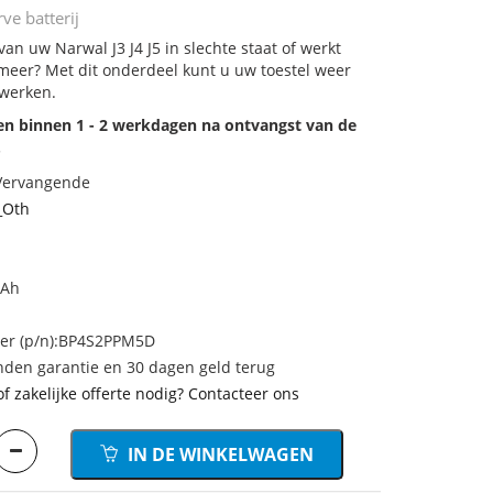
rve batterij
van uw Narwal J3 J4 J5 in slechte staat of werkt
meer? Met dit onderdeel kunt u uw toestel weer
 werken.
den binnen 1 - 2 werkdagen na ontvangst van de
.
 Vervangende
_Oth
mAh
r (p/n):BP4S2PPM5D
den garantie en 30 dagen geld terug
of zakelijke offerte nodig? Contacteer ons
IN DE WINKELWAGEN