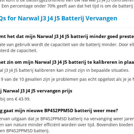
. Een percentage onder 70% geeft aan dat het tijd is om de batterij
s for Narwal J3 J4 J5 Batterij Vervangen
mt het dat mijn Narwal J3 J4 J5 batterij minder goed preste
te van gebruik wordt de capaciteit van de batterij minder. Door el
terd de capaciteit.
et zin om mijn Narwal J3 J4 J5 batterij te kalibreren in pla
l J3 J4 J5 batterij kalibreren kan zinvol zijn in bepaalde situaties.
9 van de 10 gevallen zijn je problemen pas echt opgelost als je je N
j Narwal J3 J4 J5 vervangen prijs
 bij ons € 43.99.
g gaat mijn nieuwe BP4S2PPM5D batterij weer mee?
ervan uitgaan dat je BP4S2PPM5D batterij na vervanging weer jare
jen van nature minder efficiënt worden over tijd. Bovendien biede
en BP4S2PPM5D batterij.