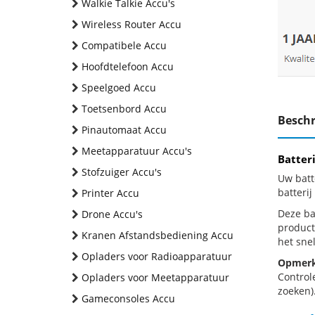
Walkie Talkie Accu's
Wireless Router Accu
Compatibele Accu
Hoofdtelefoon Accu
Speelgoed Accu
Toetsenbord Accu
Beschr
Pinautomaat Accu
Meetapparatuur Accu's
Batter
Stofzuiger Accu's
Uw batt
batteri
Printer Accu
Deze bat
Drone Accu's
product
Kranen Afstandsbediening Accu
het snel
Opladers voor Radioapparatuur
Opmerk
Control
Opladers voor Meetapparatuur
zoeken).
Gameconsoles Accu