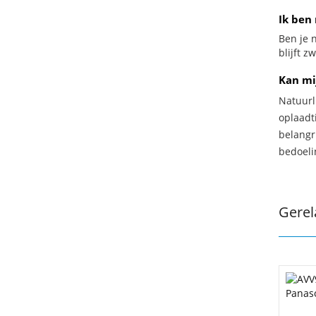
Ik ben
Ben je n
blijft z
Kan mi
Natuurl
oplaadti
belangr
bedoeli
Gerel