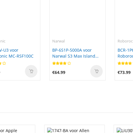
nic
Narwal
Roboroc
V-U3 voor
BP-6S1P-5000A voor
BCR-1P
onic MC-RSF100C
Narwal S3 Max Island
Roboroc
BP-6S1P-5000A
Combo 
9
€64.99
€73.99