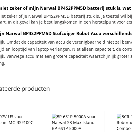
 niet zeker of mijn Narwal BP4S2PPM5D batterij stuk is, wat
iet zeker of je Narwal BP4S2PPM5D batterij stuk is. Je toestel wil 
wart. In dit geval kan je best langskomen in een herstelpunt voor een
jn Narwal BP4S2PPM5D Stofzuiger Robot Accu verschillende
ijk. Omdat de capaciteit van accu de verenigbaarheid niet zal beïn
jd en looptijd van laptop verlengen. Niet alleen capaciteit, de con
ijk. Vanwege accu met een grotere capaciteit waarschijnlijk groter 
ng.
ateerde producten