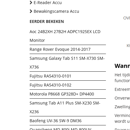
E-Reader Accu
Bewakingscamera Accu
EERDER BEKEKEN
Aoc 24B2XH 27B2H ADPC1925EX LCD
Monitor
Range Rover Evoque 2014-2017
Samsung Galaxy Tab S11 SM-X730 SM-
Wann
X736
Het tij
Fujitsu RA54310-0101
functio
Fujitsu RA54310-0102
Extreem 
Motorola P8668 GP328D+ DP4400
Onverwac
Samsung Tab A11 Plus SM-X230 SM-
Zwellin
X236
Vermind
Baofeng UV-36 SW-9 DM36
wordt u
Quansheng MD-800i MD-800UV
Daarnaas