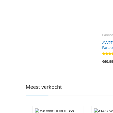
Panaso
AVV97
Panas
€60.9
Meest verkocht