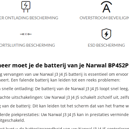
eer moet je de batterij van je Narwal BP4S
dig vervangen van uw Narwal J3 J4 J5 batterij is essentieel om ervo
neert. Een falende batterij kan leiden tot een reeks problemen:
snelle ontlading: De batterij van de Narwal J3 J4 J5 loopt snel leeg,
hte uitschakelingen: Uw Narwal J3 J4 J5 schakelt zichzelf uit, zelfs a
g van de batterij: Dit kan leiden tot het scherm dat van het frame
erde piekprestaties: Uw Narwal J3 J4 J5 kan in prestaties vermin
itgeschakeld.
t kunt u de batterijgezondheid van uw Narwal J3 J4 J5 controleren d