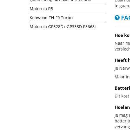
te gaan
Motorola R5
FAQ
Kenwood TH-F9 Turbo
Motorola GP328D+ GP338D P8668i
Hoe ko
Naar ma
verslech
Heeft h
Je Narwa
Maar in 
Batteri
Dit kost
Hoelan
Je mag 
batteri
vervang