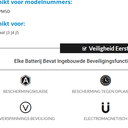
hikt voor modelnummers:
PM5D
ikt voor:
al J3 J4 J5