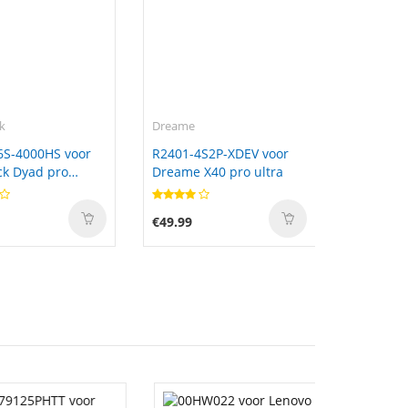
k
Dreame
6S-4000HS voor
R2401-4S2P-XDEV voor
k Dyad pro
Dreame X40 pro ultra
A10
€49.99