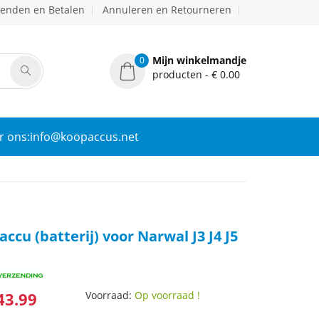
zenden en Betalen
Annuleren en Retourneren
Mijn winkelmandje
0
producten - € 0.00
r ons:info@koopaccus.net
cu (batterij) voor Narwal J3 J4 J5
43.99
Voorraad:
Op voorraad !