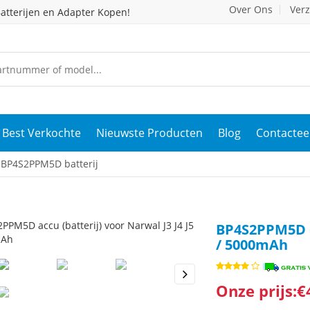
Over Ons
Ver
atterijen en Adapter Kopen!
Best Verkochte
Nieuwste Producten
Blog
Contactee
BP4S2PPM5D batterij
BP4S2PPM5D ac
/ 5000mAh
Onze prijs:€
s
Next