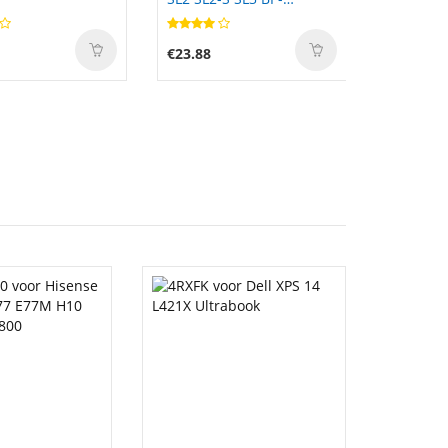
SCL6(19531)
€23.88