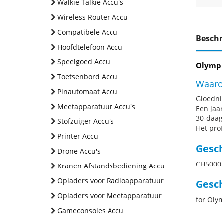
Walkie Talkie Accu's
Wireless Router Accu
Compatibele Accu
Beschr
Hoofdtelefoon Accu
Speelgoed Accu
Olympu
Toetsenbord Accu
Waaro
Pinautomaat Accu
Gloednie
Meetapparatuur Accu's
Een jaa
30-daag
Stofzuiger Accu's
Het pro
Printer Accu
Gesc
Drone Accu's
CH5000
Kranen Afstandsbediening Accu
Opladers voor Radioapparatuur
Gesch
Opladers voor Meetapparatuur
for Oly
Gameconsoles Accu