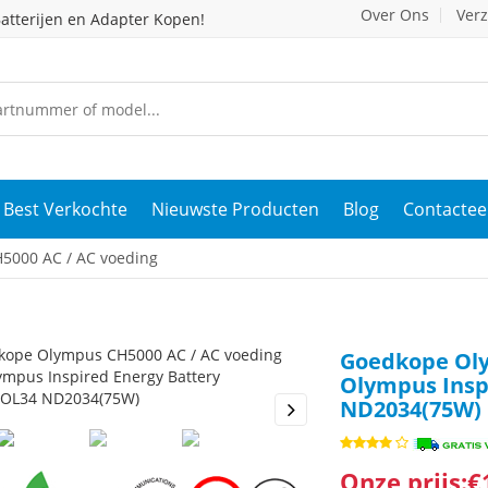
Over Ons
Ver
atterijen en Adapter Kopen!
Best Verkochte
Nieuwste Producten
Blog
Contactee
000 AC / AC voeding
Goedkope Oly
Olympus Insp
ND2034(75W)
s
Next
Onze prijs:€