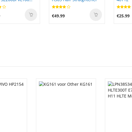
 VL300
9
€49.99
€25.99