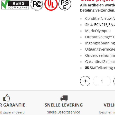
Alle artikelen wor
betaling verzonden
Conditie:Nieuw,
SKU:
ECN216J3A
Merk:Olympus
Output voltage:
Ingangsspanning
Uitgangsvermog
Onderdeelnumme
Garantie:12 maan
Staffelkorting 