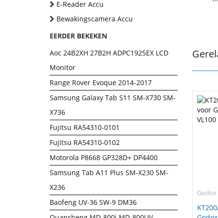
E-Reader Accu
Bewakingscamera Accu
EERDER BEKEKEN
Gerel
Aoc 24B2XH 27B2H ADPC1925EX LCD
Monitor
Range Rover Evoque 2014-2017
Samsung Galaxy Tab S11 SM-X730 SM-
X736
Fujitsu RA54310-0101
Fujitsu RA54310-0102
Motorola P8668 GP328D+ DP4400
Samsung Tab A11 Plus SM-X230 SM-
X236
Godox
Baofeng UV-36 SW-9 DM36
KT200
Quansheng MD-800i MD-800UV
Godox