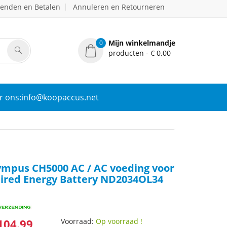
zenden en Betalen
Annuleren en Retourneren
Mijn winkelmandje
0
producten - € 0.00
r ons:info@koopaccus.net
mpus CH5000 AC / AC voeding voor
ired Energy Battery ND2034OL34
104.99
Voorraad:
Op voorraad !