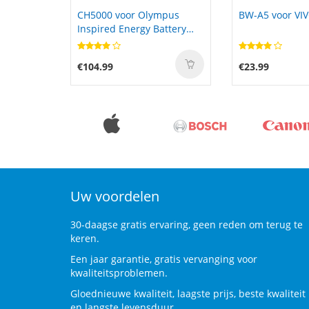
mpus
BW-A5 voor VIVO HP2154
KG161 voor Ot
attery
034
€23.99
€59.99
Uw voordelen
30-daagse gratis ervaring, geen reden om terug te
keren.
Een jaar garantie, gratis vervanging voor
kwaliteitsproblemen.
Gloednieuwe kwaliteit, laagste prijs, beste kwaliteit
en langste levensduur.