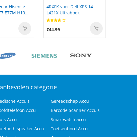
Dell XPS 14
B41N1532 voor ASUS
RC600 voo
book
UX560 UX560UA Q504UA
V5s Pro 
15.6&quot;
€65.00
€33.99
anbevolen categorie
edische Accu's
Gereedschap Accu
oofdtelefoon Accu
Barcode Scanner Accu's
uis Accu
Smartwatch accu
luetooth speaker Accu
Toetsenbord Accu