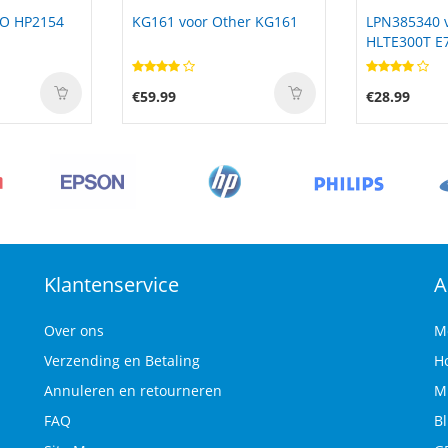
her KG161
LPN385340 voor Hisense
4RXFK voor 
HLTE300T E77 E77M H10
L421X Ultra
H11 HLTE M800
€28.99
€44.99
Klantenservice
A
Over ons
M
Verzending en Betaling
H
Annuleren en retourneren
M
FAQ
B