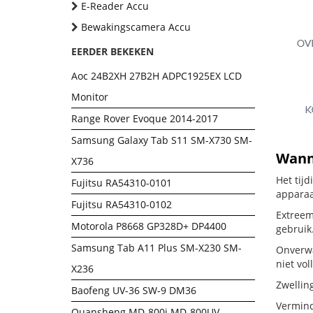
E-Reader Accu
Bewakingscamera Accu
EERDER BEKEKEN
Aoc 24B2XH 27B2H ADPC1925EX LCD
Monitor
Range Rover Evoque 2014-2017
Samsung Galaxy Tab S11 SM-X730 SM-
Wanne
X736
Het tij
Fujitsu RA54310-0101
apparaa
Fujitsu RA54310-0102
Extreem
Motorola P8668 GP328D+ DP4400
gebruik
Samsung Tab A11 Plus SM-X230 SM-
Onverwa
niet vol
X236
Zwellin
Baofeng UV-36 SW-9 DM36
Vermind
Quansheng MD-800i MD-800UV