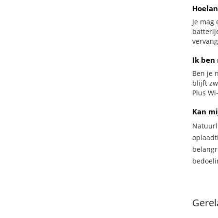
Hoelan
Je mag 
batteri
vervang
Ik ben
Ben je n
blijft 
Plus Wi-
Kan mi
Natuurl
oplaadti
belangr
bedoeli
Gerel