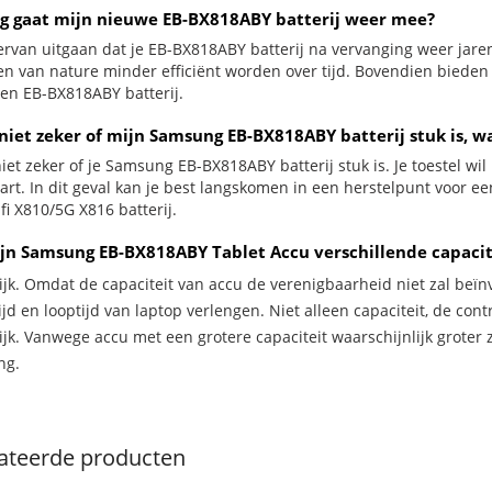
g gaat mijn nieuwe EB-BX818ABY batterij weer mee?
ervan uitgaan dat je EB-BX818ABY batterij na vervanging weer jare
jen van nature minder efficiënt worden over tijd. Bovendien biede
en EB-BX818ABY batterij.
 niet zeker of mijn Samsung EB-BX818ABY batterij stuk is, w
iet zeker of je Samsung EB-BX818ABY batterij stuk is. Je toestel wi
zwart. In dit geval kan je best langskomen in een herstelpunt voor 
fi X810/5G X816 batterij.
jn Samsung EB-BX818ABY Tablet Accu verschillende capacit
ijk. Omdat de capaciteit van accu de verenigbaarheid niet zal beïn
jd en looptijd van laptop verlengen. Niet alleen capaciteit, de con
ijk. Vanwege accu met een grotere capaciteit waarschijnlijk groter 
ng.
ateerde producten