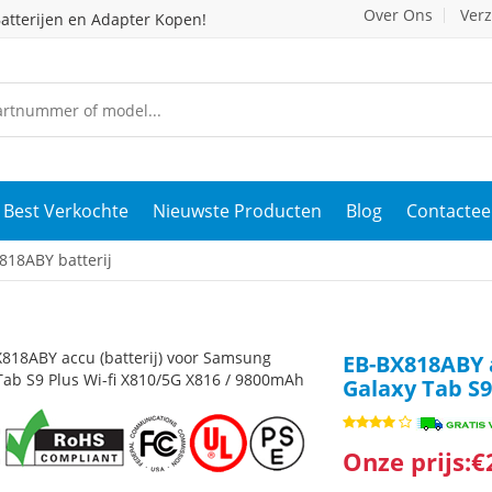
Over Ons
Ver
atterijen en Adapter Kopen!
Best Verkochte
Nieuwste Producten
Blog
Contactee
18ABY batterij
EB-BX818ABY a
Galaxy Tab S9
Onze prijs:€