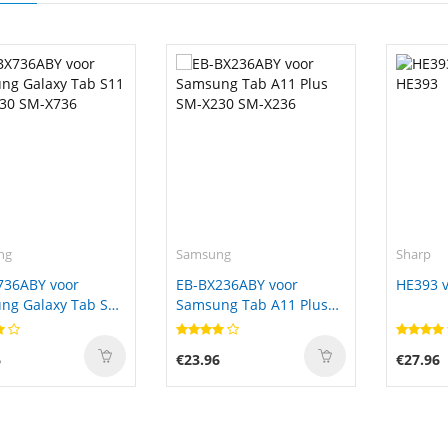
ng
Samsung
Sharp
736ABY voor
EB-BX236ABY voor
HE393 v
ng Galaxy Tab S11
Samsung Tab A11 Plus
30 SM-X736
SM-X230 SM-X236
6
€23.96
€27.96