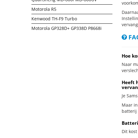
voorkom
Motorola R5
Daarnaa
Instelli
Kenwood TH-F9 Turbo
vervang
Motorola GP328D+ GP338D P8668i
FAQ
Hoe ko
Naar ma
verslech
Heeft h
vervan
Je Samsu
Maar in
batterij
Batter
Dit kost