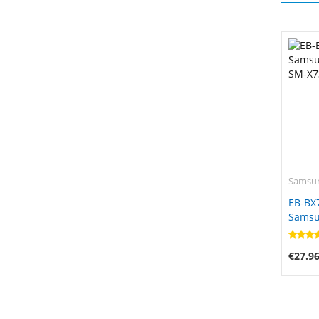
Samsu
EB-BX
Samsu
SM-X7
€27.9