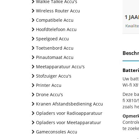
Walkie Talkie Accu's
Wireless Router Accu
Compatibele Accu
Hoofdtelefoon Accu
Speelgoed Accu
Toetsenbord Accu
Beschr
Pinautomaat Accu
Meetapparatuur Accu's
Batter
Stofzuiger Accu's
Uw batt
Wi-fi X
Printer Accu
Deze bat
Drone Accu's
fi X810
Kranen Afstandsbediening Accu
zoals h
Opladers voor Radioapparatuur
Opmerk
Control
Opladers voor Meetapparatuur
te zoeke
Gameconsoles Accu