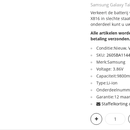
Samsung Galaxy Tab
Verkeert de batteri
X816 in slechte staa
onderdeel kunt u uw
Alle artikelen wor
betaling verzonden
Conditie:Nieuw,
SKU:
2605BA1144
Merk:Samsung
Voltage: 3.86V
Capaciteit:9800
Type:Li-ion
Onderdeelnumme
Garantie:12 maan
Staffelkorting 