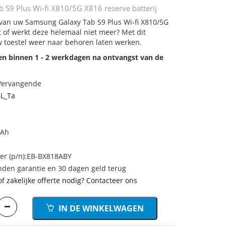
 S9 Plus Wi-fi X810/5G X816 reserve batterij
j van uw Samsung Galaxy Tab S9 Plus Wi-fi X810/5G
t of werkt deze helemaal niet meer? Met dit
 toestel weer naar behoren laten werken.
den binnen 1 - 2 werkdagen na ontvangst van de
.
 Vervangende
L_Ta
mAh
r (p/n):EB-BX818ABY
den garantie en 30 dagen geld terug
of zakelijke offerte nodig? Contacteer ons
IN DE WINKELWAGEN