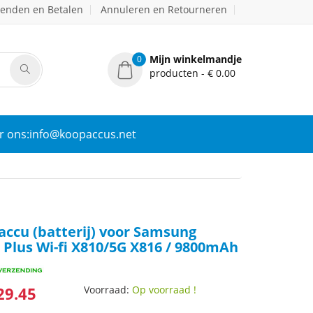
zenden en Betalen
Annuleren en Retourneren
Mijn winkelmandje
0
producten - € 0.00
r ons:info@koopaccus.net
ccu (batterij) voor Samsung
 Plus Wi-fi X810/5G X816 / 9800mAh
29.45
Voorraad:
Op voorraad !