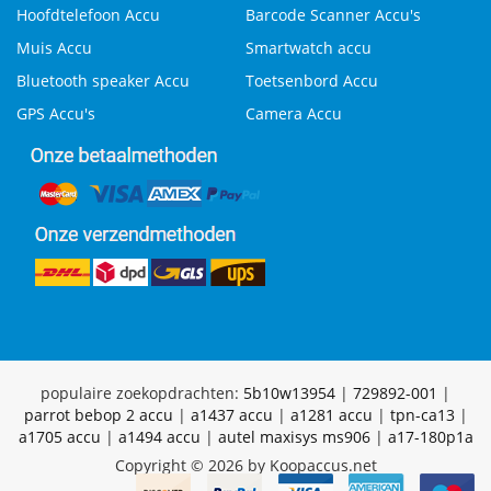
Hoofdtelefoon Accu
Barcode Scanner Accu's
Muis Accu
Smartwatch accu
Bluetooth speaker Accu
Toetsenbord Accu
GPS Accu's
Camera Accu
populaire zoekopdrachten:
5b10w13954
|
729892-001
|
parrot bebop 2 accu
|
a1437 accu
|
a1281 accu
|
tpn-ca13
|
a1705 accu
|
a1494 accu
|
autel maxisys ms906
|
a17-180p1a
Copyright © 2026 by Koopaccus.net