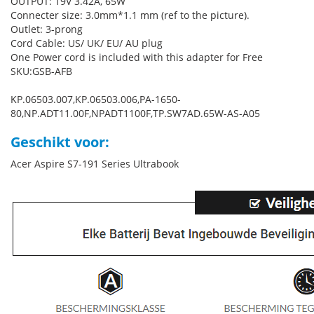
OUTPUT: 19V 3.42A, 65W
Connecter size: 3.0mm*1.1 mm (ref to the picture).
Outlet: 3-prong
Cord Cable: US/ UK/ EU/ AU plug
One Power cord is included with this adapter for Free
SKU:GSB-AFB
KP.06503.007,KP.06503.006,PA-1650-
80,NP.ADT11.00F,NPADT1100F,TP.SW7AD.65W-AS-A05
Geschikt voor:
Acer Aspire S7-191 Series Ultrabook