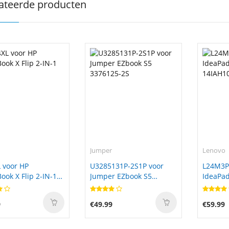
ateerde producten
Jumper
Lenovo
 voor HP
U3285131P-2S1P voor
L24M3P
ok X Flip 2-IN-1
Jumper EZbook S5
IdeaPad
3376125-2S
14IAH1
9
€49.99
€59.99