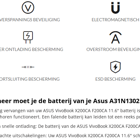
er moet je de batterij van je Asus A31N130
dig vervangen van uw ASUS VivoBook X200CA F200CA 11.6" batterij i
horen functioneert. Een falende batterij kan leiden tot een reeks 
 snelle ontlading: De batterij van de ASUS VivoBook X200CA F200CA 1
chte uitschakelingen: Uw ASUS VivoBook X200CA F200CA 11.6" schakelt