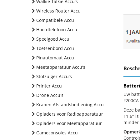
Walkie Talkie Accu's
Wireless Router Accu
Compatibele Accu
Hoofdtelefoon Accu
Speelgoed Accu
Toetsenbord Accu
Pinautomaat Accu
Meetapparatuur Accu's
Beschr
Stofzuiger Accu's
Batter
Printer Accu
Uw batt
Drone Accu's
F200CA 
Kranen Afstandsbediening Accu
Deze bat
Opladers voor Radioapparatuur
11.6" i
minder 
Opladers voor Meetapparatuur
Opmerk
Gameconsoles Accu
Control