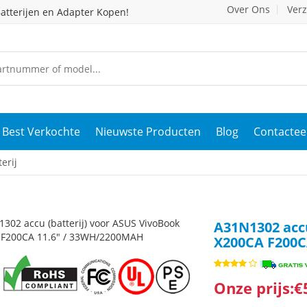
Over Ons
Ver
atterijen en Adapter Kopen!
Best Verkochte
Nieuwste Producten
Blog
Contactee
erij
A31N1302 accu
X200CA F200C
Onze prijs:€