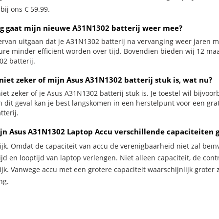
 bij ons € 59.99.
g gaat mijn nieuwe A31N1302 batterij weer mee?
ervan uitgaan dat je A31N1302 batterij na vervanging weer jaren me
ure minder efficiënt worden over tijd. Bovendien bieden wij 12 m
2 batterij.
niet zeker of mijn Asus A31N1302 batterij stuk is, wat nu?
iet zeker of je Asus A31N1302 batterij stuk is. Je toestel wil bijvoo
In dit geval kan je best langskomen in een herstelpunt voor een g
tterij.
jn Asus A31N1302 Laptop Accu verschillende capaciteiten 
ijk. Omdat de capaciteit van accu de verenigbaarheid niet zal beïn
jd en looptijd van laptop verlengen. Niet alleen capaciteit, de con
ijk. Vanwege accu met een grotere capaciteit waarschijnlijk groter 
ng.