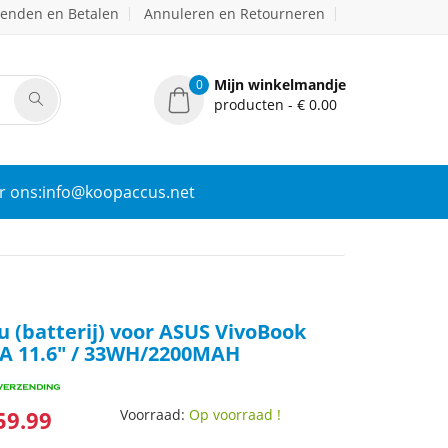
zenden en Betalen
Annuleren en Retourneren
Mijn winkelmandje
0
producten - € 0.00
r ons:info@koopaccus.net
 (batterij) voor ASUS VivoBook
A 11.6" / 33WH/2200MAH
59.99
Voorraad:
Op voorraad !