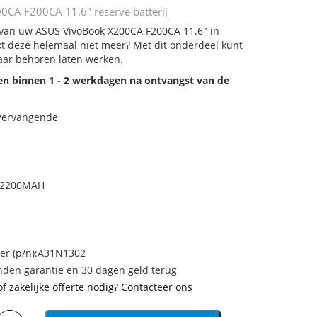
CA F200CA 11.6" reserve batterij
j van uw ASUS VivoBook X200CA F200CA 11.6" in
rkt deze helemaal niet meer? Met dit onderdeel kunt
aar behoren laten werken.
den binnen 1 - 2 werkdagen na ontvangst van de
.
 Vervangende
H/2200MAH
r (p/n):A31N1302
den garantie en 30 dagen geld terug
of zakelijke offerte nodig? Contacteer ons