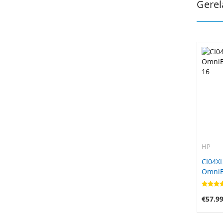
Gerel
HP
CI04XL
OmniBo
16
€57.9