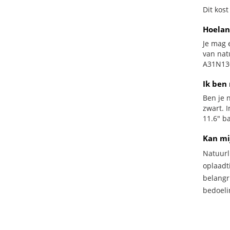
Dit kost
Hoelan
Je mag 
van nat
A31N130
Ik ben 
Ben je n
zwart. 
11.6" ba
Kan mi
Natuurl
oplaadti
belangr
bedoeli