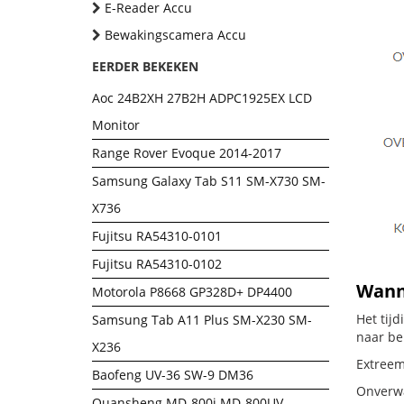
E-Reader Accu
Bewakingscamera Accu
EERDER BEKEKEN
Aoc 24B2XH 27B2H ADPC1925EX LCD
Monitor
Range Rover Evoque 2014-2017
Samsung Galaxy Tab S11 SM-X730 SM-
X736
Fujitsu RA54310-0101
Fujitsu RA54310-0102
Wanne
Motorola P8668 GP328D+ DP4400
Het tij
Samsung Tab A11 Plus SM-X230 SM-
naar be
X236
Extreem
Baofeng UV-36 SW-9 DM36
Onverwa
Quansheng MD-800i MD-800UV