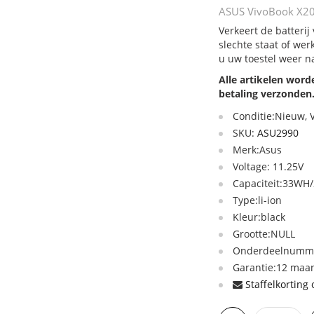
ASUS VivoBook X200
Verkeert de batteri
slechte staat of we
u uw toestel weer n
Alle artikelen wor
betaling verzonden
Conditie:Nieuw,
SKU:
ASU2990
Merk:Asus
Voltage: 11.25V
Capaciteit:33W
Type:li-ion
Kleur:black
Grootte:NULL
Onderdeelnumme
Garantie:12 maan
Staffelkorting 