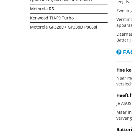
leeg is.
Motorola R5
Zwellin
Kenwood TH-F9 Turbo
Vermind
apparaa
Motorola GP328D+ GP338D P8668i
Daarnaa
Batterij
FAQ
Hoe ko
Naar ma
verslech
Heeft 
Je ASUS 
Maar in
vervang
Batter