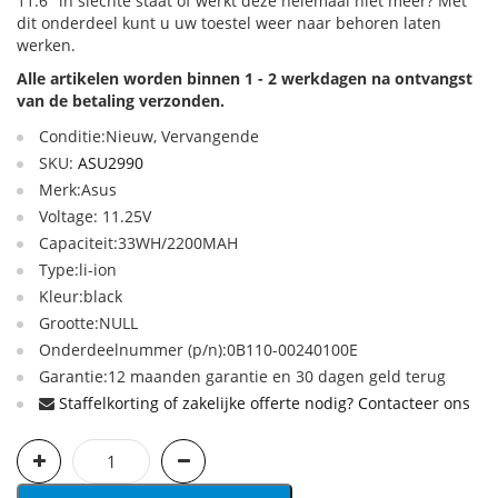
11.6" in slechte staat of werkt deze helemaal niet meer? Met
dit onderdeel kunt u uw toestel weer naar behoren laten
werken.
Alle artikelen worden binnen 1 - 2 werkdagen na ontvangst
van de betaling verzonden.
Conditie:Nieuw, Vervangende
SKU:
ASU2990
Merk:Asus
Voltage: 11.25V
Capaciteit:33WH/2200MAH
Type:li-ion
Kleur:black
Grootte:NULL
Onderdeelnummer (p/n):0B110-00240100E
Garantie:12 maanden garantie en 30 dagen geld terug
Staffelkorting of zakelijke offerte nodig? Contacteer ons