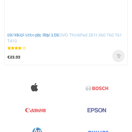
PA-1900-171 voor IBM LENOVO ThinkPad Z61t X60 T60 T61
L0748-LF voor JBL Flip 3 SE
T410
€49.02
€23.99