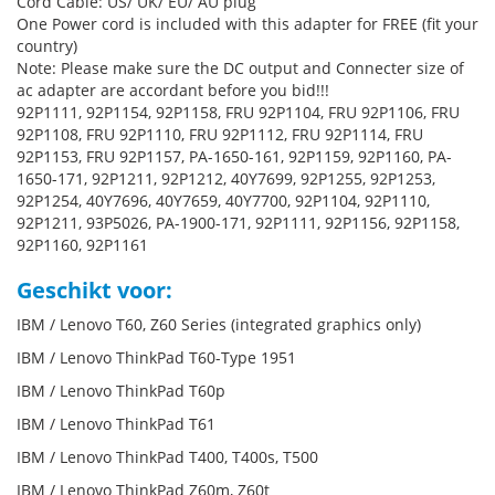
Cord Cable: US/ UK/ EU/ AU plug
One Power cord is included with this adapter for FREE (fit your
country)
Note: Please make sure the DC output and Connecter size of
ac adapter are accordant before you bid!!!
92P1111, 92P1154, 92P1158, FRU 92P1104, FRU 92P1106, FRU
92P1108, FRU 92P1110, FRU 92P1112, FRU 92P1114, FRU
92P1153, FRU 92P1157, PA-1650-161, 92P1159, 92P1160, PA-
1650-171, 92P1211, 92P1212, 40Y7699, 92P1255, 92P1253,
92P1254, 40Y7696, 40Y7659, 40Y7700, 92P1104, 92P1110,
92P1211, 93P5026, PA-1900-171, 92P1111, 92P1156, 92P1158,
92P1160, 92P1161
Geschikt voor:
IBM / Lenovo T60, Z60 Series (integrated graphics only)
IBM / Lenovo ThinkPad T60-Type 1951
IBM / Lenovo ThinkPad T60p
IBM / Lenovo ThinkPad T61
IBM / Lenovo ThinkPad T400, T400s, T500
IBM / Lenovo ThinkPad Z60m, Z60t