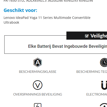
PA-1650-37LC ADLX45NLC3 36200246 45N0293 45N0294
Geschikt voor:
Lenovo IdeaPad Yoga 11 Series Multimode Convertible
Ultrabook