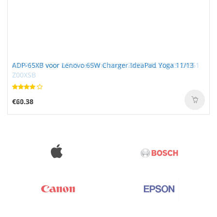
ADP-65XB voor Lenovo 65W Charger IdeaPad Yoga 11/13
C11P1507 voor ASUS zenfone zoom ZX551ML Z00XS ZX551
Z00XSB
€60.38
€23.50