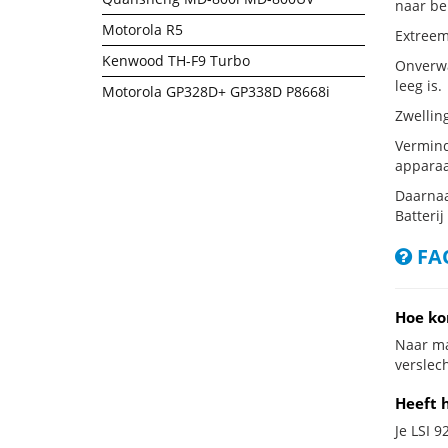
naar be
Motorola R5
Extreem
Kenwood TH-F9 Turbo
Onverwac
leeg is.
Motorola GP328D+ GP338D P8668i
Zwellin
Vermind
apparaa
Daarnaa
Batterij
FAQ
Hoe ko
Naar ma
verslech
Heeft 
Je LSI 9