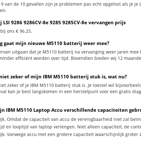
 9 van de 10 gevallen zijn je problemen pas echt opgelost als je je
en.
ij LSI 9286 9286CV-8e 9285 9285CV-8e vervangen prijs
 bij ons € 96.25.
g gaat mijn nieuwe M5110 batterij weer mee?
ervan uitgaan dat je M5110 batterij na vervanging weer jaren mee k
minder efficiënt worden over tijd. Bovendien bieden wij 12 maan
niet zeker of mijn IBM M5110 batterij stuk is, wat nu?
iet zeker of je IBM M5110 batterij stuk is. Je toestel wil bijvoorbee
geval kan je best langskomen in een herstelpunt voor een gratis di
jn IBM M5110 Laptop Accu verschillende capaciteiten gebr
ijk. Omdat de capaciteit van accu de verenigbaarheid niet zal beïn
jd en looptijd van laptop verlengen. Niet alleen capaciteit, de con
ijk. Vanwege accu met een grotere capaciteit waarschijnlijk groter 