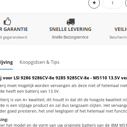
ijving
Koopgidsen & Tips
ij voor LSI 9286 9286CV-8e 9285 9285CV-8e - M5110 13.5V v
erij moet mogelijk worden vervangen als deze niet of helemaal ni
8e heeft een batterij van 13.5V.
terij is van A+ kwaliteit, dit houdt in dat dit de hoogste kwaliteit 
8e is een slijtage product en zal dus langzaam slijten. Het vervan
der goed presteren, het snel leeglopen of het helemaal niet functio
ing:
eer het model en de vorm van uw originele batterij van de IBM M51