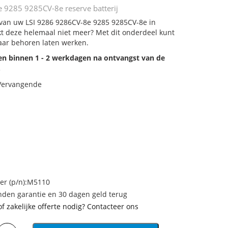
 9285 9285CV-8e reserve batterij
j van uw LSI 9286 9286CV-8e 9285 9285CV-8e in
rkt deze helemaal niet meer? Met dit onderdeel kunt
aar behoren laten werken.
den binnen 1 - 2 werkdagen na ontvangst van de
.
 Vervangende
r (p/n):M5110
den garantie en 30 dagen geld terug
of zakelijke offerte nodig? Contacteer ons