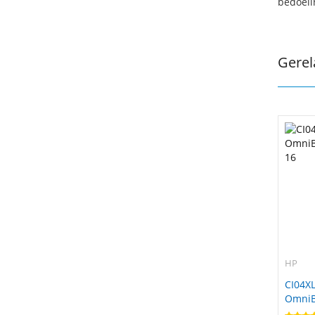
bedoeli
Gerel
HP
CI04XL
OmniBo
16