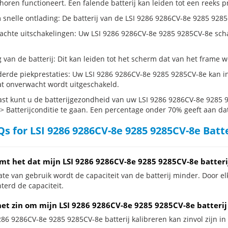
horen functioneert. Een falende batterij kan leiden tot een reeks 
 snelle ontlading: De batterij van de LSI 9286 9286CV-8e 9285 9285C
hte uitschakelingen: Uw LSI 9286 9286CV-8e 9285 9285CV-8e schakelt 
g van de batterij: Dit kan leiden tot het scherm dat van het frame
erde piekprestaties: Uw LSI 9286 9286CV-8e 9285 9285CV-8e kan i
t onverwacht wordt uitgeschakeld.
st kunt u de batterijgezondheid van uw LSI 9286 9286CV-8e 9285 9
 > Batterijconditie te gaan. Een percentage onder 70% geeft aan dat 
s for LSI 9286 9286CV-8e 9285 9285CV-8e Batt
mt het dat mijn LSI 9286 9286CV-8e 9285 9285CV-8e batteri
te van gebruik wordt de capaciteit van de batterij minder. Door el
terd de capaciteit.
het zin om mijn LSI 9286 9286CV-8e 9285 9285CV-8e batterij 
286 9286CV-8e 9285 9285CV-8e batterij kalibreren kan zinvol zijn in