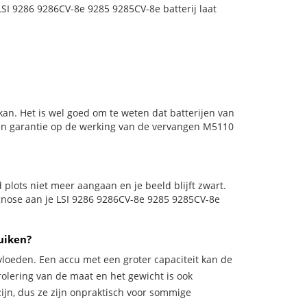
 LSI 9286 9286CV-8e 9285 9285CV-8e batterij laat
an. Het is wel goed om te weten dat batterijen van
den garantie op de werking van de vervangen M5110
ld plots niet meer aangaan en je beeld blijft zwart.
agnose aan je LSI 9286 9286CV-8e 9285 9285CV-8e
uiken?
vloeden. Een accu met een groter capaciteit kan de
trolering van de maat en het gewicht is ook
zijn, dus ze zijn onpraktisch voor sommige