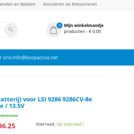
zenden en Betalen
Annuleren en Retourneren
Mijn winkelmandje
0
producten - € 0.00
r ons:info@koopaccus.net
atterij) voor LSI 9286 9286CV-8e
e / 13.5V
96.25
Voorraad:
Op voorraad !