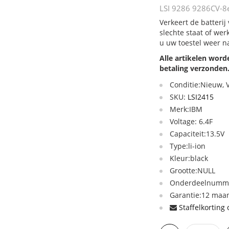
LSI 9286 9286CV-8e
Verkeert de batteri
slechte staat of we
u uw toestel weer n
Alle artikelen wor
betaling verzonden
Conditie:Nieuw,
SKU:
LSI2415
Merk:IBM
Voltage: 6.4F
Capaciteit:13.5V
Type:li-ion
Kleur:black
Grootte:NULL
Onderdeelnumme
Garantie:12 maan
Staffelkorting 