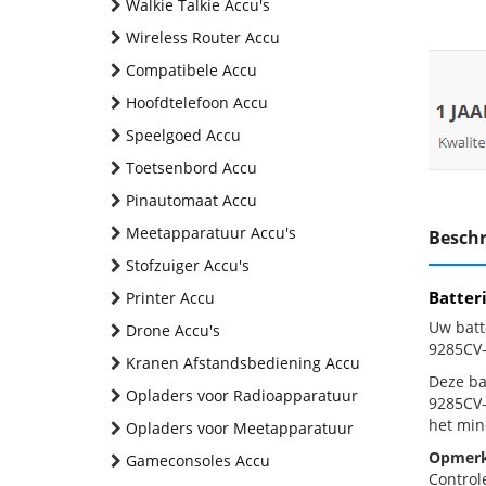
Walkie Talkie Accu's
Wireless Router Accu
Compatibele Accu
Hoofdtelefoon Accu
Speelgoed Accu
Toetsenbord Accu
Pinautomaat Accu
Meetapparatuur Accu's
Beschr
Stofzuiger Accu's
Batter
Printer Accu
Uw batt
Drone Accu's
9285CV-
Kranen Afstandsbediening Accu
Deze bat
Opladers voor Radioapparatuur
9285CV-
het min
Opladers voor Meetapparatuur
Opmerk
Gameconsoles Accu
Control