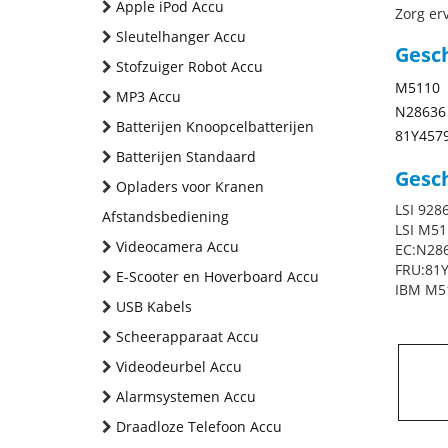
Apple iPod Accu
Zorg erv
Sleutelhanger Accu
Gesc
Stofzuiger Robot Accu
M5110
MP3 Accu
N28636
Batterijen Knoopcelbatterijen
81Y457
Batterijen Standaard
Gesch
Opladers voor Kranen
LSI 928
Afstandsbediening
LSI M51
Videocamera Accu
EC:N28
FRU:81
E-Scooter en Hoverboard Accu
IBM M51
USB Kabels
Scheerapparaat Accu
Videodeurbel Accu
Alarmsystemen Accu
Draadloze Telefoon Accu