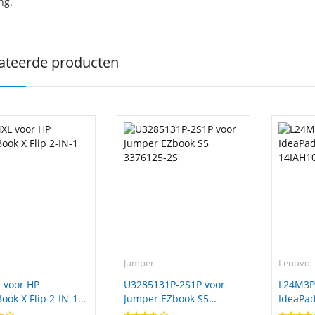
ng.
ateerde producten
Jumper
Lenovo
 voor HP
U3285131P-2S1P voor
L24M3P
ok X Flip 2-IN-1
Jumper EZbook S5
IdeaPad
3376125-2S
14IAH1