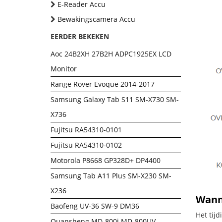
E-Reader Accu
Bewakingscamera Accu
EERDER BEKEKEN
Aoc 24B2XH 27B2H ADPC1925EX LCD
Monitor
Range Rover Evoque 2014-2017
Samsung Galaxy Tab S11 SM-X730 SM-
X736
Fujitsu RA54310-0101
Fujitsu RA54310-0102
Motorola P8668 GP328D+ DP4400
Samsung Tab A11 Plus SM-X230 SM-
X236
Wanne
Baofeng UV-36 SW-9 DM36
Het tij
Quansheng MD-800i MD-800UV