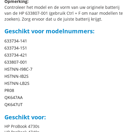
Opmerking:
Controleer het model en de vorm van uw originele batterij
van de HP 633807-001 (gebruik Ctrl + F om naar modellen te
zoeken). Zorg ervoor dat u de juiste batterij krijgt.
Geschikt voor modelnummers:
633734-141
633734-151
633734-421
633807-001
HSTNN-I98C-7
HSTNN-IB2S
HSTNN-LB2S
PR08
QK647AA
QK647UT
Geschikt voor:
HP ProBook 4730s